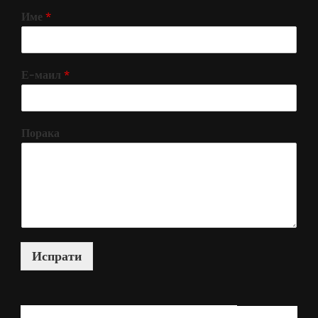
Име
*
Е-маил
*
Порака
Испрати
КАКО МОЖАМ ДА ВИ ПОМОГНАМ?