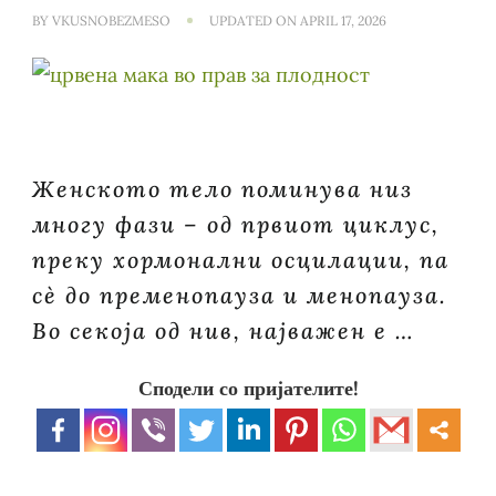
BY
VKUSNOBEZMESO
UPDATED ON
APRIL 17, 2026
Женското тело поминува низ
многу фази – од првиот циклус,
преку хормонални осцилации, па
сè до пременопауза и менопауза.
Во секоја од нив, најважен е …
Сподели со пријателите!