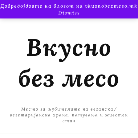
Добредојдовте на блогот на vkusnobezmeso.mk
Dismiss
Вкусно
без месо
Место за љубителите на веганска/
вегетаријанска храна, патувања и животен
стил