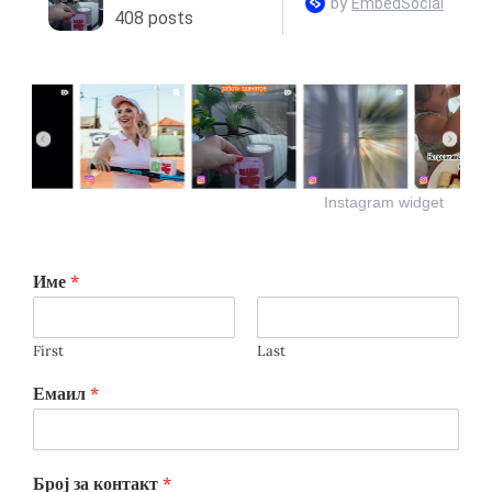
Instagram widget
Име
*
First
Last
Емаил
*
Број за контакт
*