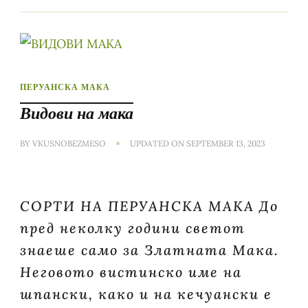
ПЕРУАНСКА МАКА
Видови на мака
BY
VKUSNOBEZMESO
UPDATED ON
SEPTEMBER 13, 2023
СОРТИ НА ПЕРУАНСКА МАКА До
пред неколку години светот
знаеше само за Златната Мака.
Неговото вистинско име на
шпански, како и на кечуански е