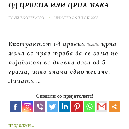
ОД ЦРВЕНА ИЛИ ЦРНА МАКА
BY
VKUSNOBEZMESO
UPDATED ON
JULY 17, 2025
Екстрактот од црвена или црна
мака во прав треба да се зема по
појадокот во дневна доза од 5
грама, што значи едно кесиче.
Лицата …
Сподели со пријателите!
ПРОДОЛЖИ...