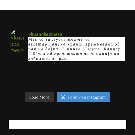
vkusnobezmeso
Место за љубителите на
вегетаријанска храна. Преживеана од
рак на дојка.
E-книга "Смути-Канцер
1-0"дел од средствата за донација на
заболени од рак
Load More
Follow on Instagram
РЕГИСТРИРАЈ СЕ!