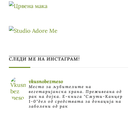
СЛЕДИ МЕ НА ИНСТАГРАМ!
vkusnobezmeso
Место за љубителите на
вегетаријанска храна. Преживеана од
рак на дојка.
E-книга "Смути-Канцер
1-0"дел од средствата за донација на
заболени од рак