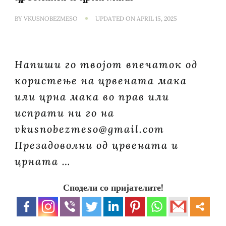
BY
VKUSNOBEZMESO
UPDATED ON
APRIL 15, 2025
Напиши го твојот впечаток од
користење на црвената мака
или црна мака во прав или
испрати ни го на
vkusnobezmeso@gmail.com
Презадоволни од црвената и
црната …
Сподели со пријателите!