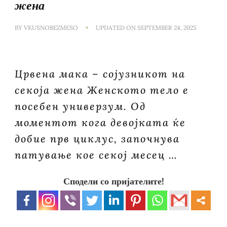
жена
BY
VKUSNOBEZMESO
UPDATED ON
SEPTEMBER 24, 2025
Црвена мака – сојузникот на
секоја жена Женското тело е
посебен универзум. Од
моментот кога девојката ќе
добие прв циклус, започнува
патување кое секој месец …
Сподели со пријателите!