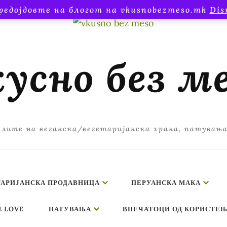
редојдовте на блогот на vkusnobezmeso.mk
Dis
усно без м
лите на веганска/вегетаријанска храна, патувањ
ТАРИЈАНСКА ПРОДАВНИЦА
ПЕРУАНСКА МАКА
E LOVE
ПАТУВАЊА
ВПЕЧАТОЦИ ОД КОРИСТЕЊ