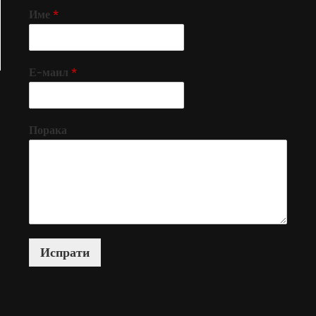
Име
*
Е-маил
*
Порака
Испрати