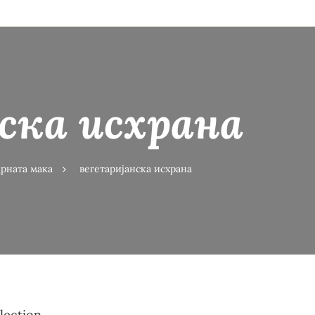
ска исхрана
црната мака
вегетаријанска исхрана
ection.