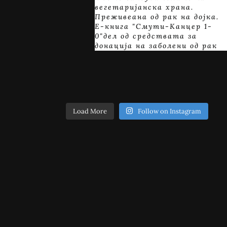
вегетаријанска храна.
Преживеана од рак на дојка.
E-книга "Смути-Канцер 1-
0"дел од средствата за
донација на заболени од рак
Load More
Follow on Instagram