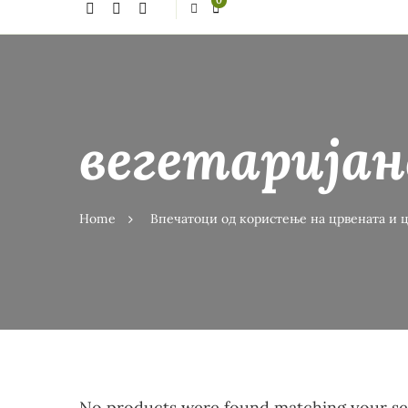
0
thing?
вегетаријан
Home
Впечатоци од користење на црвената и 
No products were found matching your sel