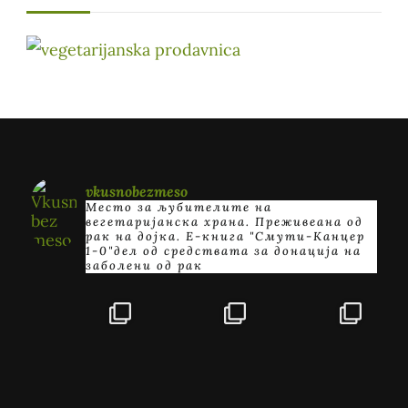
vkusnobezmeso
Место за љубителите на
вегетаријанска храна. Преживеана од
рак на дојка.
E-книга "Смути-Канцер
1-0"дел од средствата за донација на
заболени од рак