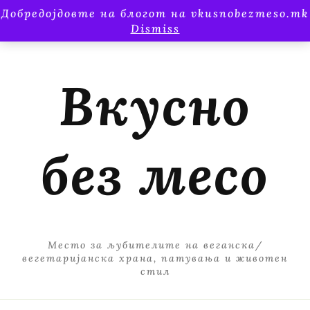
Добредојдовте на блогот на vkusnobezmeso.mk
Dismiss
Вкусно
без месо
Место за љубителите на веганска/
вегетаријанска храна, патувања и животен
стил