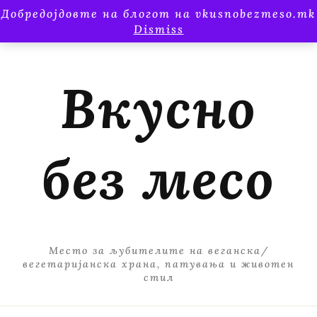
Добредојдовте на блогот на vkusnobezmeso.mk
Dismiss
Вкусно
без месо
Место за љубителите на веганска/
вегетаријанска храна, патувања и животен
стил