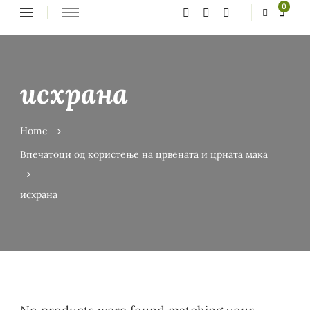
Looking
0
for
Something?
исхрана
Home
Впечатоци од користење на црвената и црната мака
исхрана