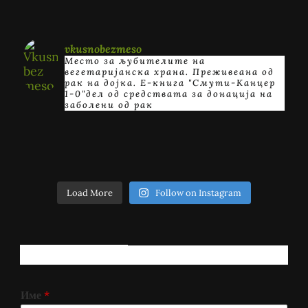
vkusnobezmeso
Место за љубителите на
вегетаријанска храна. Преживеана од
рак на дојка.
E-книга "Смути-Канцер
1-0"дел од средствата за донација на
заболени од рак
Load More
Follow on Instagram
РЕГИСТРИРАЈ СЕ!
Име
*