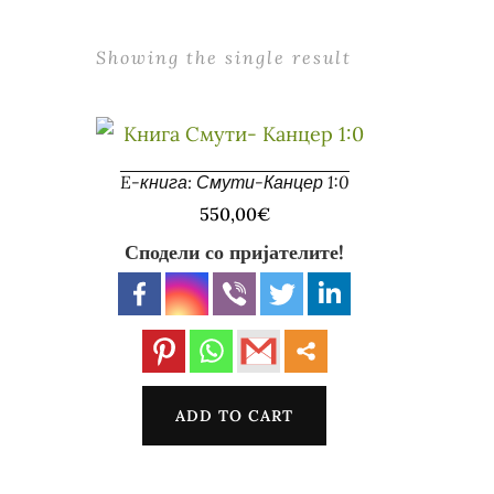
Showing the single result
E-книга: Смути-Канцер 1:0
550,00
€
Сподели со пријателите!
ADD TO CART