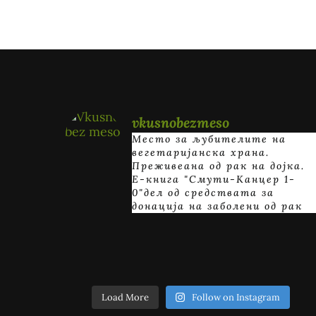
vkusnobezmeso
Место за љубителите на
вегетаријанска храна.
Преживеана од рак на дојка.
E-книга "Смути-Канцер 1-
0"дел од средствата за
донација на заболени од рак
Load More
Follow on Instagram