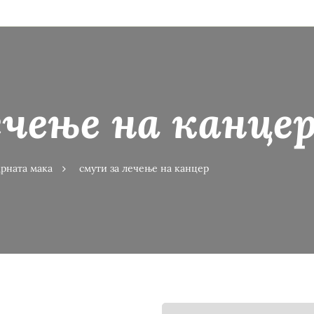
чење на канце
црната мака
смути за лечење на канцер