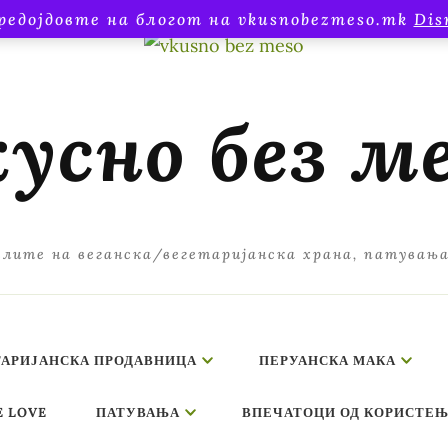
редојдовте на блогот на vkusnobezmeso.mk
Dis
усно без м
лите на веганска/вегетаријанска храна, патувањ
ТАРИЈАНСКА ПРОДАВНИЦА
ПЕРУАНСКА МАКА
E LOVE
ПАТУВАЊА
ВПЕЧАТОЦИ ОД КОРИСТЕЊ