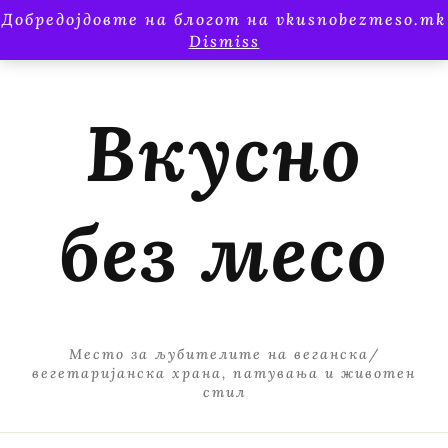
Добредојдовте на блогот на vkusnobezmeso.mk
Dismiss
Вкусно
без месо
Место за љубителите на веганска/
вегетаријанска храна, патувања и животен
стил