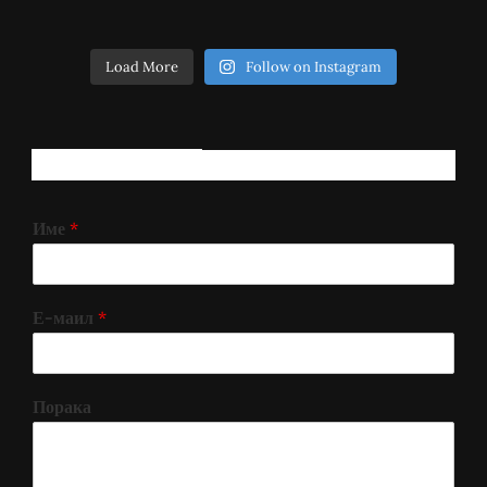
Load More
Follow on Instagram
РЕГИСТРИРАЈ СЕ!
Име
*
Е-маил
*
Порака