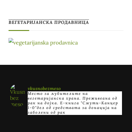
ВЕГЕТАРИЈАНСКА ПРОДАВНИЦА
vkusnobezmeso
Место за љубителите на
вегетаријанска храна. Преживеана од
рак на дојка.
E-книга "Смути-Канцер
1-0"дел од средствата за донација на
заболени од рак