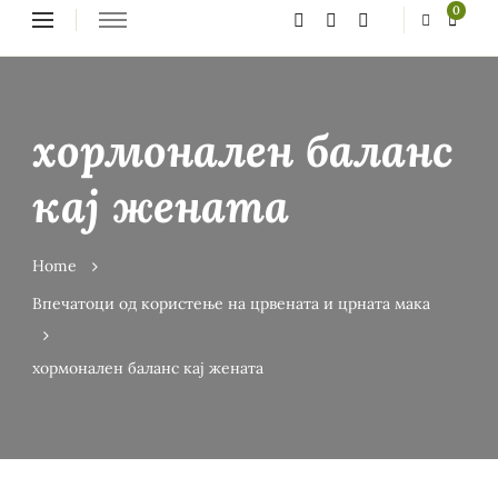
Looking
0
for
Something?
хормонален баланс
кај жената
Home
Впечатоци од користење на црвената и црната мака
хормонален баланс кај жената