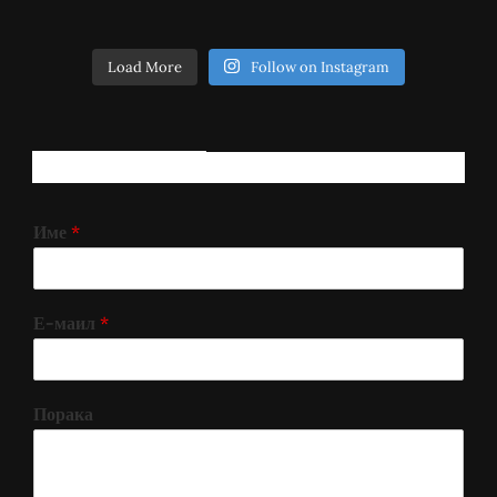
Load More
Follow on Instagram
РЕГИСТРИРАЈ СЕ!
Име
*
Е-маил
*
Порака