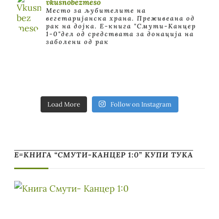
vkusnobezmeso
Место за љубителите на
вегетаријанска храна. Преживеана од
рак на дојка.
E-книга "Смути-Канцер
1-0"дел од средствата за донација на
заболени од рак
Load More
Follow on Instagram
Е=КНИГА “СМУТИ-КАНЦЕР 1:0” КУПИ ТУКА