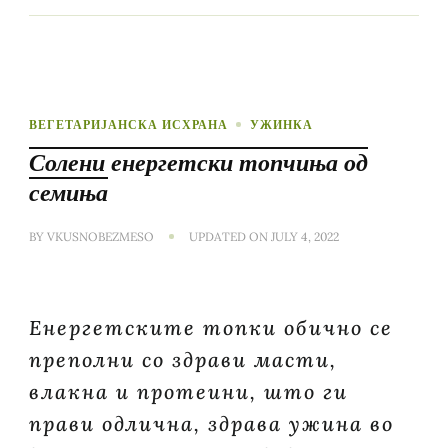
ВЕГЕТАРИЈАНСКА ИСХРАНА
УЖИНКА
Солени енергетски топчиња од
семиња
BY
VKUSNOBEZMESO
UPDATED ON
JULY 4, 2022
Енергетските топки обично се
преполни со здрави масти,
влакна и протеини, што ги
прави одлична, здрава ужина во