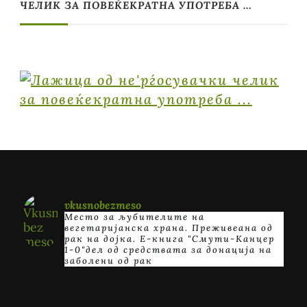
ЧЕЛИК ЗА ПОВЕЌЕКРАТНА УПОТРЕБА …
vkusnobezmeso
Место за љубителите на
вегетаријанска храна. Преживеана од
рак на дојка.
E-книга "Смути-Канцер
1-0"дел од средствата за донација на
заболени од рак