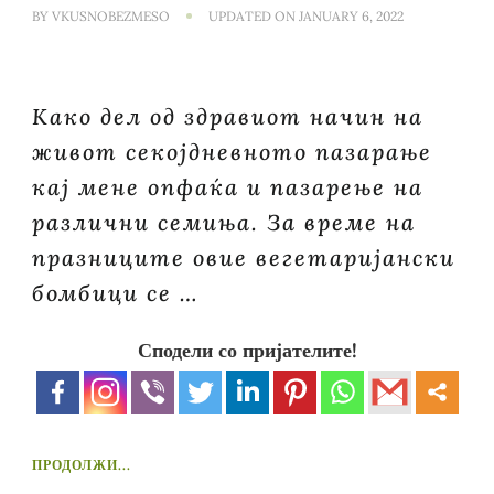
BY
VKUSNOBEZMESO
UPDATED ON
JANUARY 6, 2022
Како дел од здравиот начин на
живот секојдневното пазарање
кај мене опфаќа и пазарење на
различни семиња. За време на
празниците овие вегетаријански
бомбици се …
Сподели со пријателите!
ПРОДОЛЖИ...