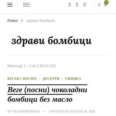
Looking
0
for
Something?
Home
здрави бомбици
здрави бомбици
Showing: 1 - 3 of 3 RESULTS
ВЕГАН ( ПОСНО)
ДЕСЕРТИ
УЖИНКА
Веге (посни) чоколадни
бомбици без масло
BY
VKUSNOBEZMESO
UPDATED ON
AUGUST 24, 2022