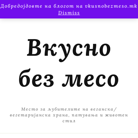
Добредојдовте на блогот на vkusnobezmeso.mk
Dismiss
Вкусно
без месо
Место за љубителите на веганска/
вегетаријанска храна, патувања и животен
стил