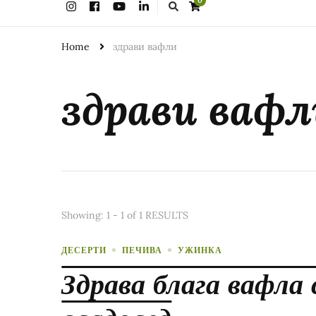
0
for
Something?
Home
здрави вафли
здрави вафл
Showing: 1 - 1 of 1 RESULTS
ДЕСЕРТИ
ПЕЧИВА
УЖИНКА
Здрава блага вафла