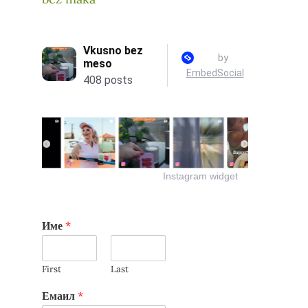
Instagram widget
Име
*
First
Last
Емаил
*