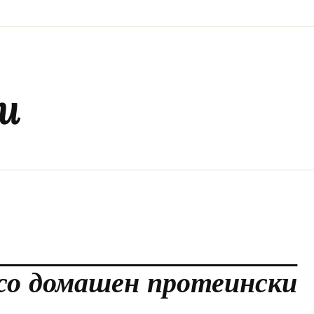
и
 со домашен протеински