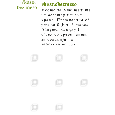
vkusnobezmeso
Место за љубителите
на вегетаријанска
храна. Преживеана од
рак на дојка.
E-книга
"Смути-Канцер 1-
0"дел од средствата
за донација на
заболени од рак