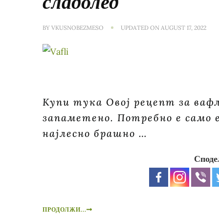
сладолед
BY
VKUSNOBEZMESO
UPDATED ON
AUGUST 17, 2022
Купи тука Овој рецепт за ваф
запаметено. Потребно е само 
најлесно брашно …
Споде
ПРОДОЛЖИ...