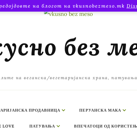
редојдовте на блогот на vkusnobezmeso.mk
Dis
усно без м
лите на веганска/вегетаријанска храна, патувањ
ТАРИЈАНСКА ПРОДАВНИЦА
ПЕРУАНСКА МАКА
E LOVE
ПАТУВАЊА
ВПЕЧАТОЦИ ОД КОРИСТЕЊ