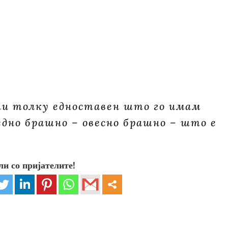
ли толку едноставен што го имам
едно брашно – овесно брашно – што е
ли со пријателите!