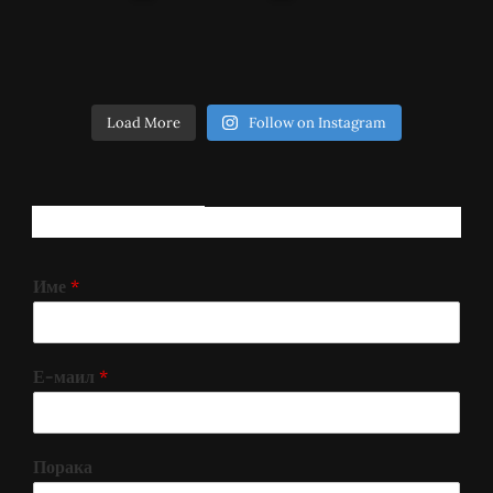
Load More
Follow on Instagram
РЕГИСТРИРАЈ СЕ!
Име
*
Е-маил
*
Порака