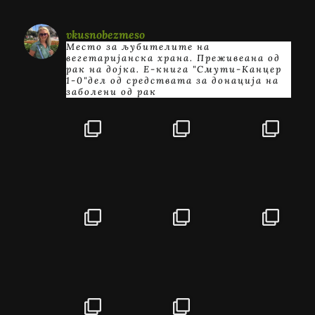
vkusnobezmeso
Место за љубителите на
вегетаријанска храна. Преживеана од
рак на дојка.
E-книга "Смути-Канцер
1-0"дел од средствата за донација на
заболени од рак