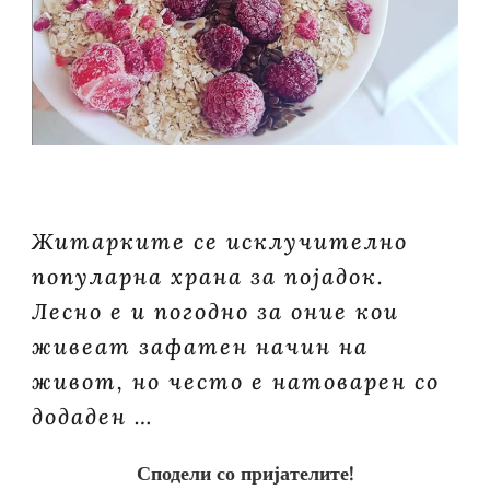
Житарките се исклучително
популарна храна за појадок.
Лесно е и погодно за оние кои
живеат зафатен начин на
живот, но често е натоварен со
додаден …
Сподели со пријателите!