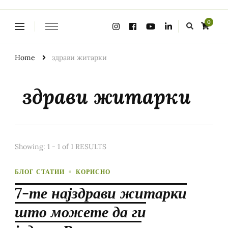
Looking
0
for
Something?
Home
здрави житарки
здрави житарки
Showing: 1 - 1 of 1 RESULTS
БЛОГ СТАТИИ
КОРИСНО
7-те најздрави житарки
што можете да ги