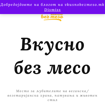
Добредојдовте на блогот на vkusnobezmeso.mk
Dismiss
Вкусно
без месо
Место за љубителите на веганска/
вегетаријанска храна, патувања и животен
стил