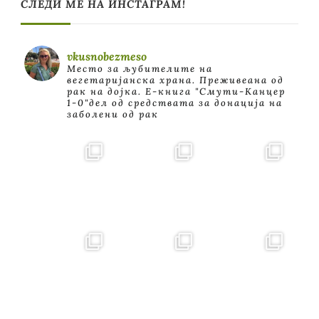
СЛЕДИ МЕ НА ИНСТАГРАМ!
vkusnobezmeso
Место за љубителите на
вегетаријанска храна. Преживеана од
рак на дојка.
E-книга "Смути-Канцер
1-0"дел од средствата за донација на
заболени од рак