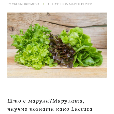
BY
VKUSNOBEZMESO
UPDATED ON
MARCH 19, 2022
Што е марула?Марулата,
научно позната како Lactuca