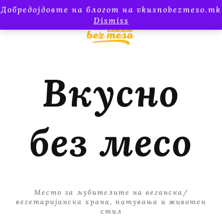
Добредојдовте на блогот на vkusnobezmeso.mk
Dismiss
Вкусно
без месо
Место за љубителите на веганска/
вегетаријанска храна, патувања и животен
стил