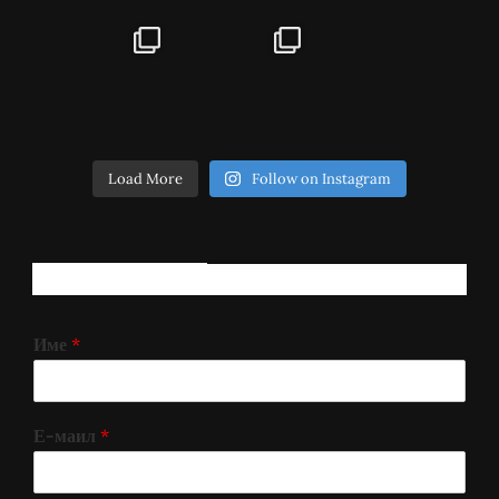
Load More
Follow on Instagram
РЕГИСТРИРАЈ СЕ!
Име
*
Е-маил
*