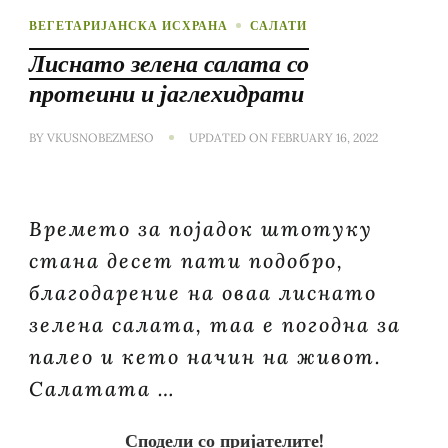
ВЕГЕТАРИЈАНСКА ИСХРАНА
САЛАТИ
Лиснато зелена салата со
протеини и јаглехидрати
BY
VKUSNOBEZMESO
UPDATED ON
FEBRUARY 16, 2022
Времето за појадок штотуку
стана десет пати подобро,
благодарение на оваа лиснато
зелена салата, таа е погодна за
палео и кето начин на живот.
Салатата …
Сподели со пријателите!