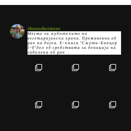
vkusnobezmeso
Место за љубителите на
вегетаријанска храна. Преживеана од
рак на дојка.
E-книга "Смути-Канцер
1-0"дел од средствата за донација на
заболени од рак