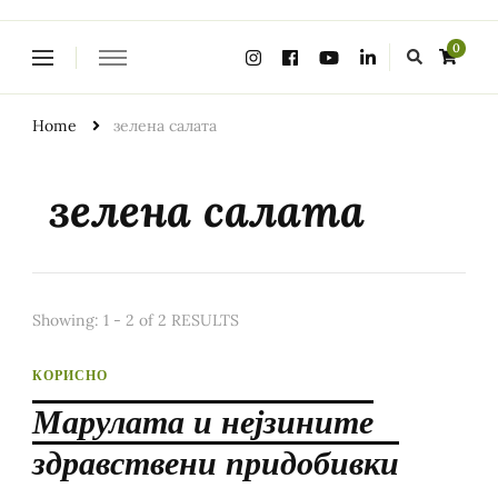
Looking
0
for
Something?
Home
зелена салата
зелена салата
Showing: 1 - 2 of 2 RESULTS
КОРИСНО
Марулата и нејзините
здравствени придобивки