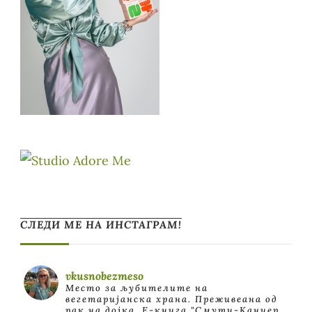
СЛЕДИ МЕ НА ИНСТАГРАМ!
vkusnobezmeso
Место за љубителите на
вегетаријанска храна. Преживеана од
рак на дојка.
E-книга "Смути-Канцер