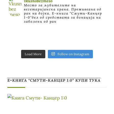
vkusnobezmeso
Место за љубителите на
вегетаријанска храна. Преживеана од
рак на дојка.
E-книга "Смути-Канцер
1-0"дел од средствата за донација на
заболени од рак
Load More
Follow on Instagram
Е=КНИГА “СМУТИ-КАНЦЕР 1:0” КУПИ ТУКА