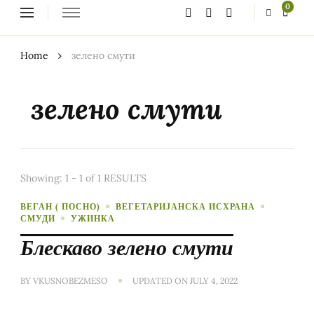
Looking
0
for
Something?
Home
зелено смути
зелено смути
Showing: 1 - 1 of 1 RESULTS
ВЕГАН ( ПОСНО)
ВЕГЕТАРИЈАНСКА ИСХРАНА
СМУДИ
УЖИНКА
Блескаво зелено смути
BY
VKUSNOBEZMESO
UPDATED ON
JULY 4, 2022