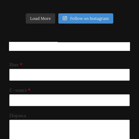
Load More
Follow on Instagram
РЕГИСТРИРАЈ СЕ!
Име
*
Е-маил
*
Порака