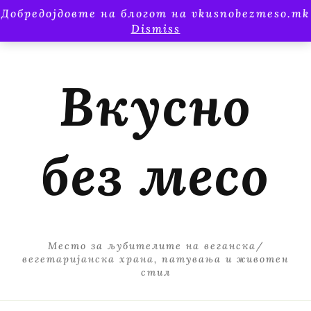
Добредојдовте на блогот на vkusnobezmeso.mk
Dismiss
Вкусно
без месо
Место за љубителите на веганска/
вегетаријанска храна, патувања и животен
стил