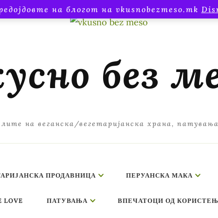
редојдовте на блогот на vkusnobezmeso.mk
Dis
усно без м
лите на веганска/вегетаријанска храна, патувањ
ТАРИЈАНСКА ПРОДАВНИЦА
ПЕРУАНСКА МАКА
E LOVE
ПАТУВАЊА
ВПЕЧАТОЦИ ОД КОРИСТЕЊ