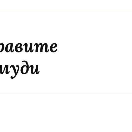
равите
муди