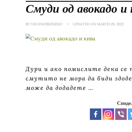
Смуди од авокадо и 
BY
VKUSNOBEZMESO
UPDATED ON
MARCH 29, 2022
Дури и ако помислите дека се 
смутито не мора да биди здоде
може да додадете …
Споде