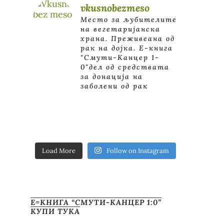
vkusnobezmeso
Место за љубителите
на вегетаријанска
храна. Преживеана од
рак на дојка.
E-книга
"Смути-Канцер 1-
0"дел од средствата
за донација на
заболени од рак
Load More
Follow on Instagram
Е=КНИГА “СМУТИ-КАНЦЕР 1:0”
КУПИ ТУКА