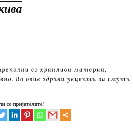
кива
преполни со хранливи материи,
вно. Во овие здрави рецепти за смути
ли со пријателите!