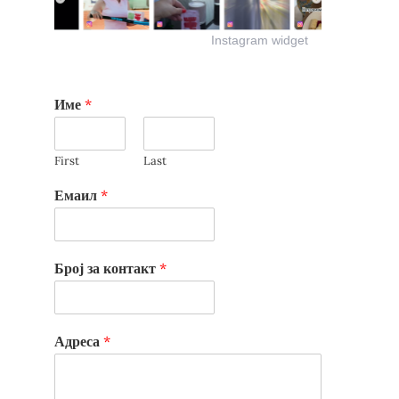
Instagram widget
Име
*
First
Last
Емаил
*
Број за контакт
*
Адреса
*