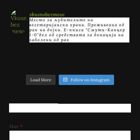
vkusnobezmeso
Место за љубителите на
вегетаријанска храна. Преживеана од
рак на дојка.
E-книга "Смути-Канцер
1-0"дел од средствата за донација на
заболени од рак
Load More
Follow on Instagram
РЕГИСТРИРАЈ СЕ!
Име
*