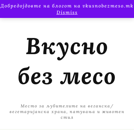
Добредојдовте на блогот на vkusnobezmeso.mk
Dismiss
Вкусно
без месо
Место за љубителите на веганска/
вегетаријанска храна, патувања и животен
стил