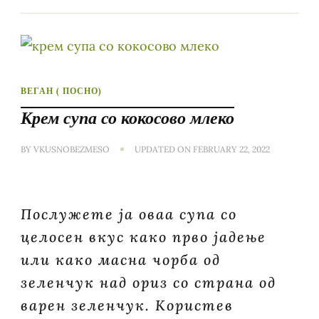
ВЕГАН ( ПОСНО)
Крем супа со кокосово млеко
BY
VKUSNOBEZMESO
UPDATED ON
FEBRUARY 22, 2022
Послужете ја оваа супа со
целосен вкус како прво јадење
или како маcна чорба од
зеленчук над ориз со страна од
варен зеленчук. Користeв