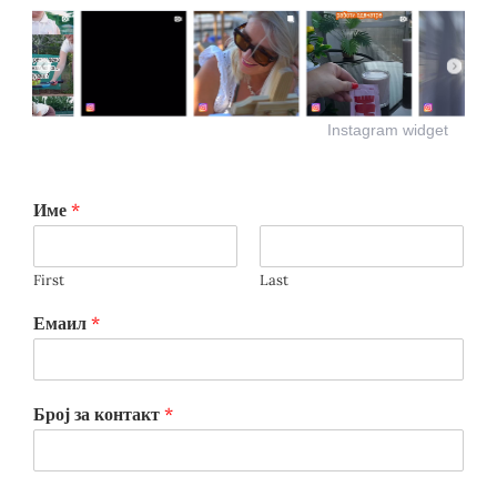
Instagram widget
Име
*
First
Last
Емаил
*
Број за контакт
*