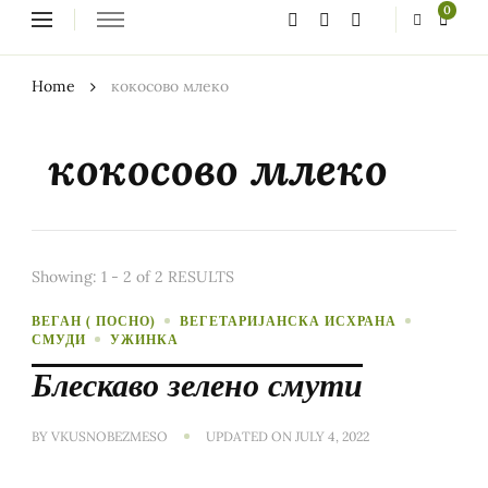
Looking
0
for
Something?
Home
кокосово млеко
кокосово млеко
Showing: 1 - 2 of 2 RESULTS
ВЕГАН ( ПОСНО)
ВЕГЕТАРИЈАНСКА ИСХРАНА
СМУДИ
УЖИНКА
Блескаво зелено смути
BY
VKUSNOBEZMESO
UPDATED ON
JULY 4, 2022