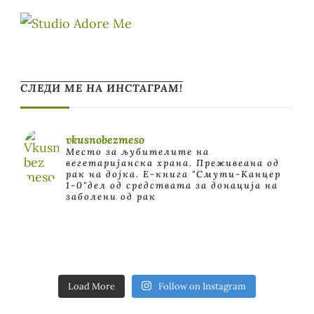
СЛЕДИ МЕ НА ИНСТАГРАМ!
vkusnobezmeso
Место за љубителите на
вегетаријанска храна. Преживеана од
рак на дојка.
E-книга "Смути-Канцер
1-0"дел од средствата за донација на
заболени од рак
Load More
Follow on Instagram