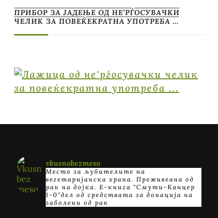
ПРИБОР ЗА ЈАДЕЊЕ ОД НЕ’РЃОСУВАЧКИ
ЧЕЛИК ЗА ПОВЕЌЕКРАТНА УПОТРЕБА …
vkusnobezmeso
Место за љубителите на
вегетаријанска храна. Преживеана од
рак на дојка.
E-книга "Смути-Канцер
1-0"дел од средствата за донација на
заболени од рак