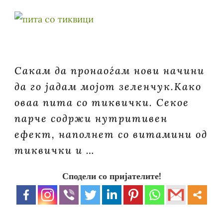
Сакам да пронаоѓам нови начини
да го јадам мојот зеленчук.Како
оваа пита со тиквички. Секое
парче содржи нутритивен
ефект, наполнет со витамини од
тиквички и …
Сподели со пријателите!