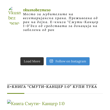
vkusnobezmeso
Место за љубителите на
вегетаријанска храна. Преживеана од
рак на дојка.
E-книга "Смути-Канцер
1-0"дел од средствата за донација на
заболени од рак
Load More
Follow on Instagram
Е=КНИГА “СМУТИ-КАНЦЕР 1:0” КУПИ ТУКА