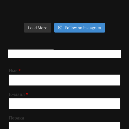
Load More
Follow on Instagram
РЕГИСТРИРАЈ СЕ!
Име
*
Е-маил
*
Порака