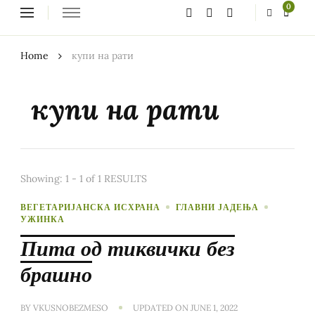
Looking
0
for
Something?
Home
купи на рати
купи на рати
Showing: 1 - 1 of 1 RESULTS
ВЕГЕТАРИЈАНСКА ИСХРАНА
ГЛАВНИ ЈАДЕЊА
УЖИНКА
Пита од тиквички без
брашно
BY
VKUSNOBEZMESO
UPDATED ON
JUNE 1, 2022