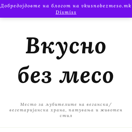
Добредојдовте на блогот на vkusnobezmeso.mk
Dismiss
Вкусно
без месо
Место за љубителите на веганска/
вегетаријанска храна, патувања и животен
стил