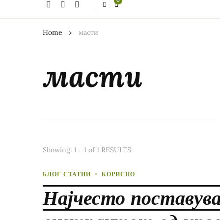
0
thing?
Home
масти
масти
Showing: 1 - 1 of 1 RESULTS
БЛОГ СТАТИИ
КОРИСНО
Најчесто поставув