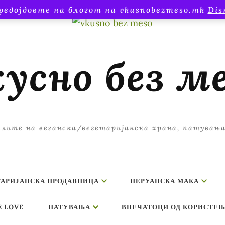
редојдовте на блогот на vkusnobezmeso.mk
Dis
усно без м
лите на веганска/вегетаријанска храна, патувањ
ТАРИЈАНСКА ПРОДАВНИЦА
ПЕРУАНСКА МАКА
E LOVE
ПАТУВАЊА
ВПЕЧАТОЦИ ОД КОРИСТЕЊ