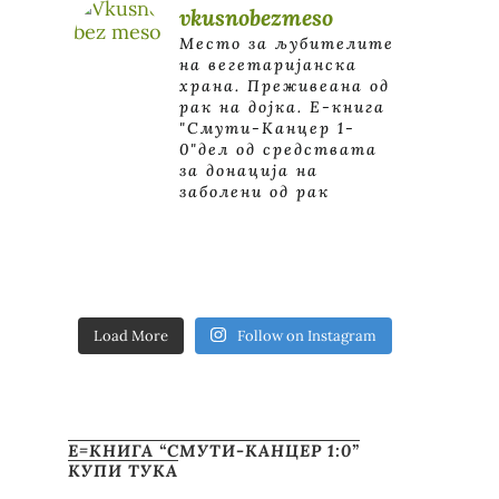
vkusnobezmeso
Место за љубителите
на вегетаријанска
храна. Преживеана од
рак на дојка.
E-книга
"Смути-Канцер 1-
0"дел од средствата
за донација на
заболени од рак
Load More
Follow on Instagram
Е=КНИГА “СМУТИ-КАНЦЕР 1:0”
КУПИ ТУКА