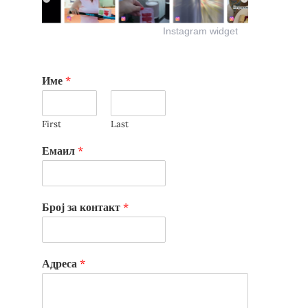
Instagram widget
Име
*
First
Last
Емаил
*
Број за контакт
*
Адреса
*