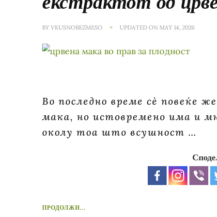
екстрактот од црв
BY
VKUSNOBEZMESO
UPDATED ON
MAY 14, 2026
Во последно време сè повеќе ж
мака, но истовремено има и м
околу тоа што всушност …
Споде
ПРОДОЛЖИ...