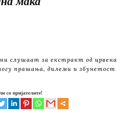
ена мака
ени слушаат за екстракт од црвена
ногу прашања, дилеми и збунетост
ли со пријателите!