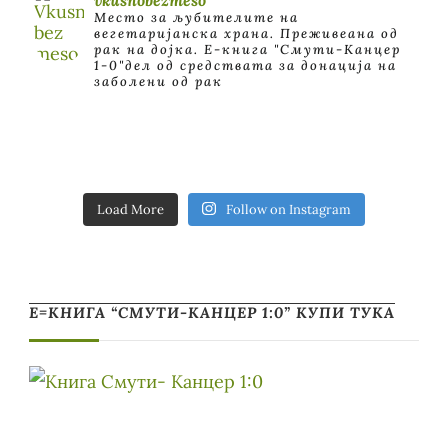
Место за љубителите на
вегетаријанска храна. Преживеана од
рак на дојка.
E-книга "Смути-Канцер
1-0"дел од средствата за донација на
заболени од рак
Load More
Follow on Instagram
Е=КНИГА “СМУТИ-КАНЦЕР 1:0” КУПИ ТУКА