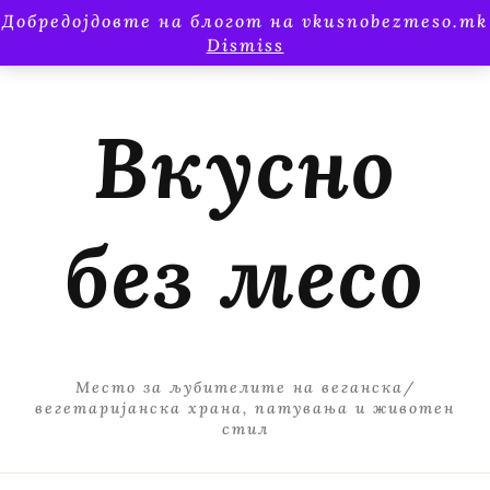
Добредојдовте на блогот на vkusnobezmeso.mk
Dismiss
Вкусно
без месо
Место за љубителите на веганска/
вегетаријанска храна, патувања и животен
стил