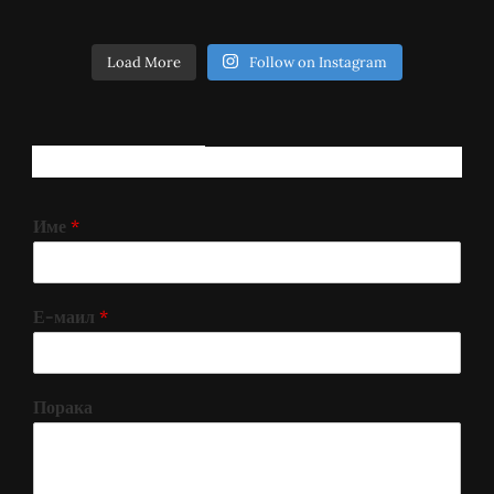
Load More
Follow on Instagram
РЕГИСТРИРАЈ СЕ!
Име
*
Е-маил
*
Порака