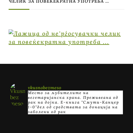
ЧЕЛИК ЗА ПОВЕЌЕКРАТНА УПОТРЕБА …
vkusnobezmeso
Место за љубителите на
вегетаријанска храна. Преживеана од
рак на дојка.
E-книга "Смути-Канцер
1-0"дел од средствата за донација на
заболени од рак