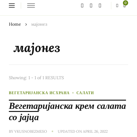
Looking
0
for
Something?
Home
мајонез
мајонез
Showing: 1 - 1 of 1 RESULTS
ВЕГЕТАРИЈАНСКА ИСХРАНА
САЛАТИ
Вегетаријанска крем салата
со јајца
BY
VKUSNOBEZMESO
UPDATED ON
APRIL 26, 2022