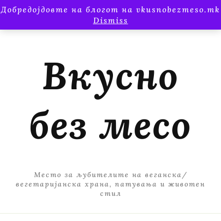
Добредојдовте на блогот на vkusnobezmeso.mk
Dismiss
Вкусно
без месо
Место за љубителите на веганска/
вегетаријанска храна, патувања и животен
стил