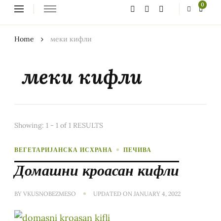
Looking
0
for
Something?
Home
меки кифли
меки кифли
Showing: 1 - 1 of 1 RESULTS
ВЕГЕТАРИЈАНСКА ИСХРАНА
ПЕЧИВА
Домашни кроасан кифли
BY
VKUSNOBEZMESO
UPDATED ON
JANUARY 4, 2022