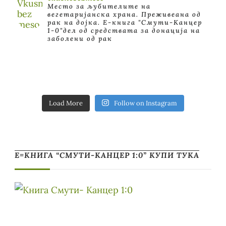
Место за љубителите на
вегетаријанска храна. Преживеана од
рак на дојка.
E-книга "Смути-Канцер
1-0"дел од средствата за донација на
заболени од рак
Load More
Follow on Instagram
Е=КНИГА “СМУТИ-КАНЦЕР 1:0” КУПИ ТУКА