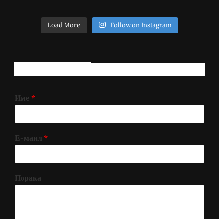
Load More
Follow on Instagram
РЕГИСТРИРАЈ СЕ!
Име
*
Е-маил
*
Порака