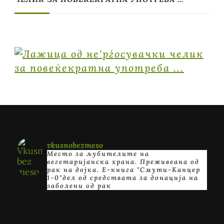
vkusnobezmeso
Место за љубителите на
вегетаријанска храна. Преживеана од
рак на дојка.
E-книга "Смути-Канцер
1-0"дел од средствата за донација на
заболени од рак