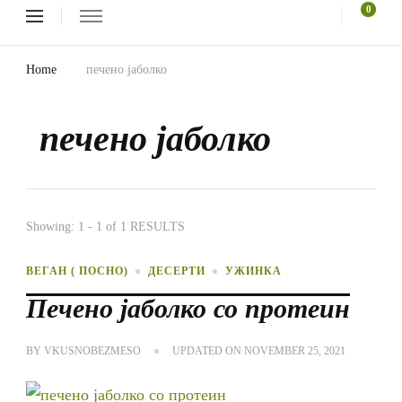
Looking
0
for
Something?
Home
печено јаболко
печено јаболко
Showing: 1 - 1 of 1 RESULTS
ВЕГАН ( ПОСНО)
ДЕСЕРТИ
УЖИНКА
Печено јаболко со протеин
BY
VKUSNOBEZMESO
UPDATED ON
NOVEMBER 25, 2021