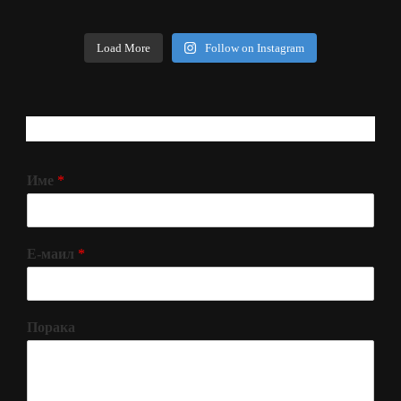
Load More
Follow on Instagram
РЕГИСТРИРАЈ СЕ!
Име
*
Е-маил
*
Порака