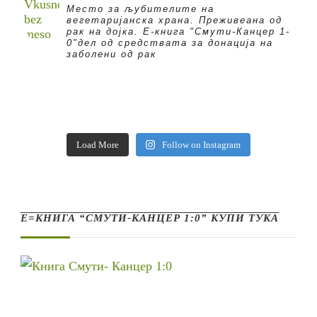
Место за љубителите на
вегетаријанска храна. Преживеана од
рак на дојка.
E-книга "Смути-Канцер 1-
0"дел од средствата за донација на
заболени од рак
Load More
Follow on Instagram
Е=КНИГА “СМУТИ-КАНЦЕР 1:0” КУПИ ТУКА