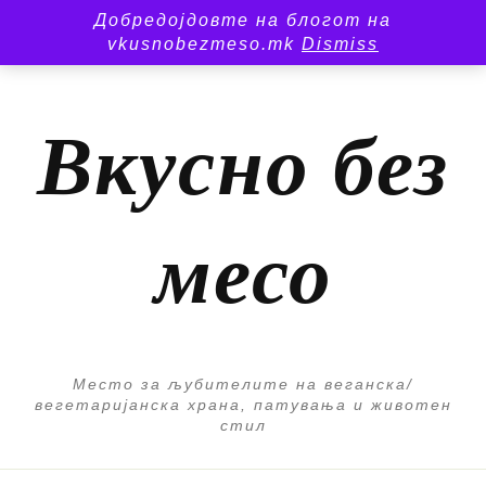
Добредојдовте на блогот на
vkusnobezmeso.mk
Dismiss
Вкусно без
месо
Место за љубителите на веганска/
вегетаријанска храна, патувања и животен
стил