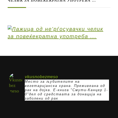
ЧЕЛИК ЗА ПОВЕЌЕКРАТНА УПОТРЕБА …
vkusnobezmeso
Место за љубителите на
вегетаријанска храна. Преживеана од
рак на дојка.
E-книга "Смути-Канцер 1-
0"дел од средствата за донација на
заболени од рак