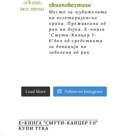
vkusnobezmeso
Место за љубителите
на вегетаријанска
храна. Преживеана од
рак на дојка.
E-книга
"Смути-Канцер 1-
0"дел од средствата
за донација на
заболени од рак
Load More
Follow on Instagram
Е=КНИГА “СМУТИ-КАНЦЕР 1:0”
КУПИ ТУКА