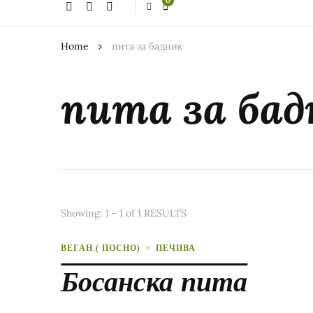
0
thing?
Home
пита за бадник
пита за ба
Showing: 1 - 1 of 1 RESULTS
ВЕГАН ( ПОСНО)
ПЕЧИВА
Босанска пита