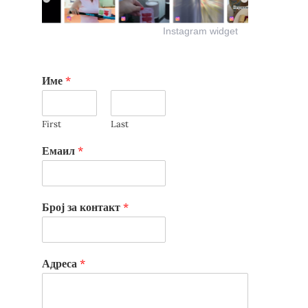
Instagram widget
Име
*
First
Last
Емаил
*
Број за контакт
*
Адреса
*