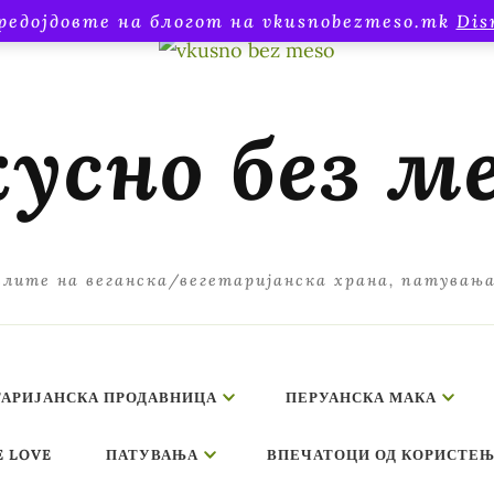
редојдовте на блогот на vkusnobezmeso.mk
Dis
усно без м
лите на веганска/вегетаријанска храна, патувањ
ТАРИЈАНСКА ПРОДАВНИЦА
ПЕРУАНСКА МАКА
E LOVE
ПАТУВАЊА
ВПЕЧАТОЦИ ОД КОРИСТЕЊ