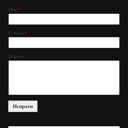
Име
*
Е-маил
*
Порака
Испрати