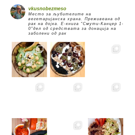
vkusnobezmeso
Место за љубителите на
вегетаријанска храна. Преживеана од
рак на дојка.
E-книга "Смути-Канцер 1-
0"дел од средствата за донација на
заболени од рак