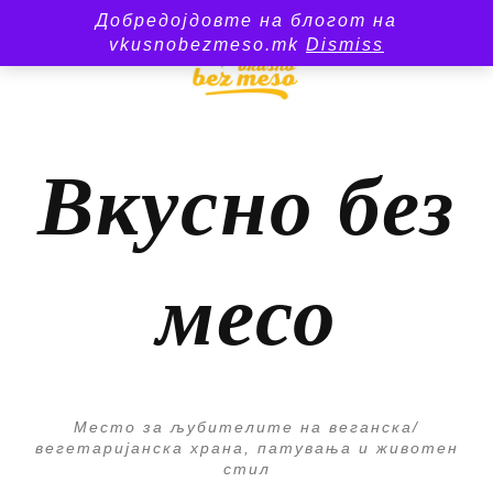
Добредојдовте на блогот на
vkusnobezmeso.mk
Dismiss
Вкусно без
месо
Место за љубителите на веганска/
вегетаријанска храна, патувања и животен
стил