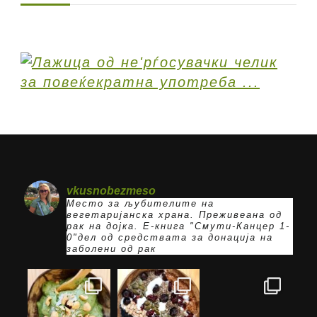
vkusnobezmeso
Место за љубителите на
вегетаријанска храна. Преживеана од
рак на дојка.
E-книга "Смути-Канцер 1-
0"дел од средствата за донација на
заболени од рак