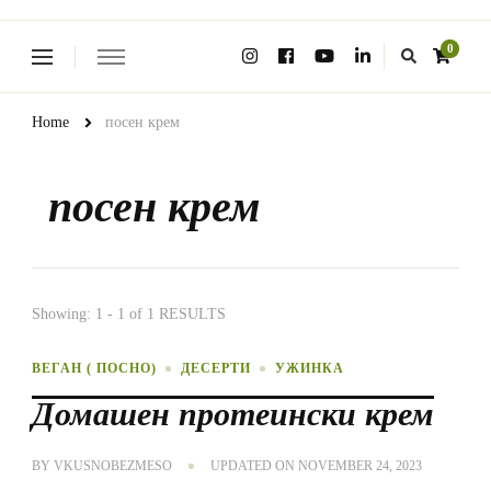
Looking
0
for
Something?
Home
посен крем
посен крем
Showing: 1 - 1 of 1 RESULTS
ВЕГАН ( ПОСНО)
ДЕСЕРТИ
УЖИНКА
Домашен протеински крем
BY
VKUSNOBEZMESO
UPDATED ON
NOVEMBER 24, 2023