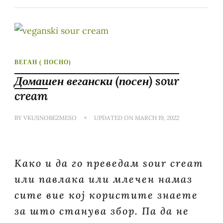
ВЕГАН ( ПОСНО)
Домашен вегански (посен) sour
cream
BY
VKUSNOBEZMESO
UPDATED ON
MARCH 19, 2022
Како и да го преведам sour cream
или павлака или млечен намаз
сите вие кој користите знаете
за што станува збор. Па да не