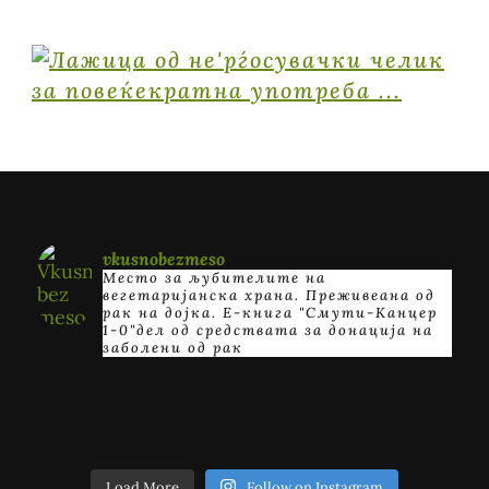
vkusnobezmeso
Место за љубителите на
вегетаријанска храна. Преживеана од
рак на дојка.
E-книга "Смути-Канцер
1-0"дел од средствата за донација на
заболени од рак
Load More
Follow on Instagram