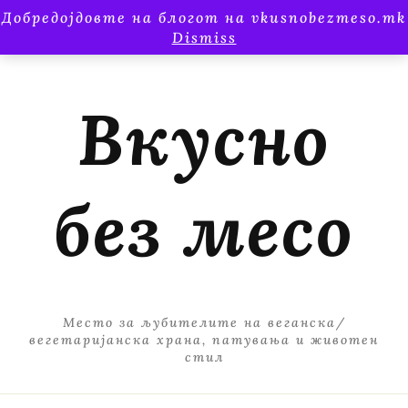
Добредојдовте на блогот на vkusnobezmeso.mk
Dismiss
Вкусно
без месо
Место за љубителите на веганска/
вегетаријанска храна, патувања и животен
стил