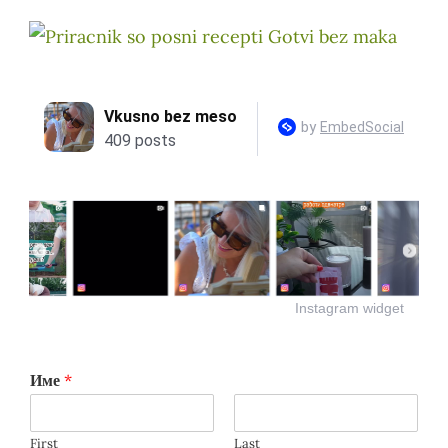
Instagram widget
Име
*
First
Last