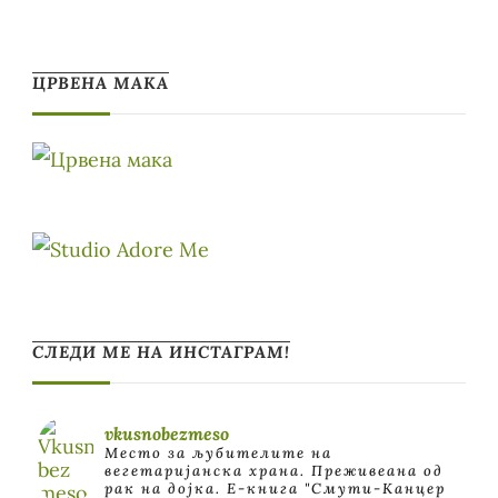
ЦРВЕНА МАКА
СЛЕДИ МЕ НА ИНСТАГРАМ!
vkusnobezmeso
Место за љубителите на
вегетаријанска храна. Преживеана од
рак на дојка.
E-книга "Смути-Канцер