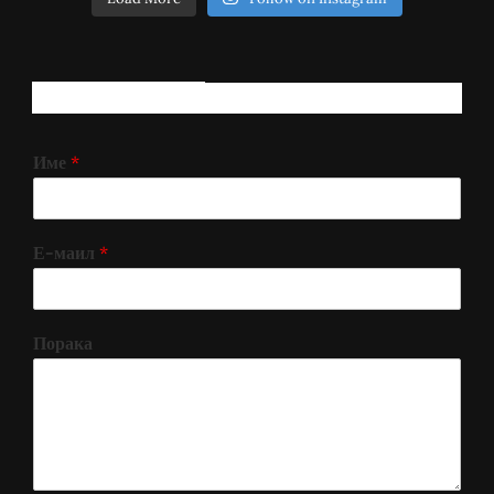
РЕГИСТРИРАЈ СЕ!
Име
*
Е-маил
*
Порака