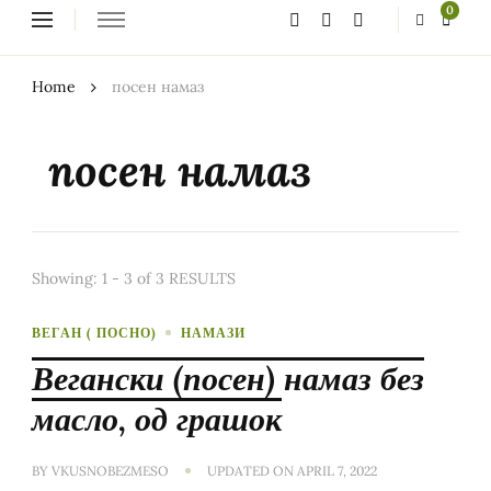
Looking
0
for
Something?
Home
посен намаз
посен намаз
Showing: 1 - 3 of 3 RESULTS
ВЕГАН ( ПОСНО)
НАМАЗИ
Вегански (посен) намаз без
масло, од грашок
BY
VKUSNOBEZMESO
UPDATED ON
APRIL 7, 2022