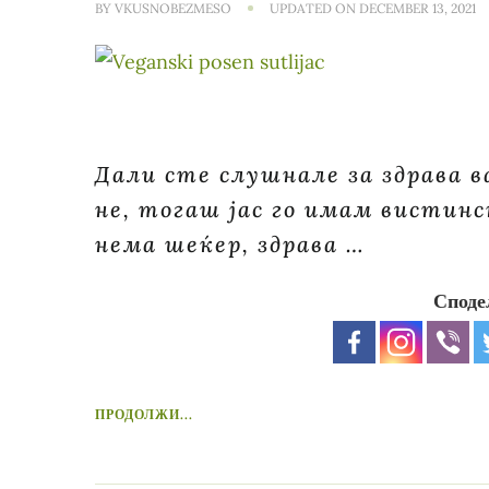
BY
VKUSNOBEZMESO
UPDATED ON
DECEMBER 13, 2021
Дали сте слушнале за здрава в
не, тогаш јас го имам вистин
нема шеќер, здрава …
Споде
ПРОДОЛЖИ...