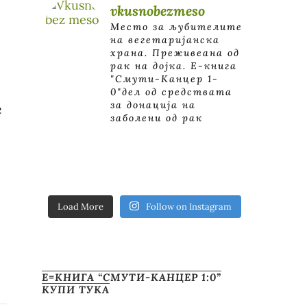
vkusnobezmeso
Место за љубителите
на вегетаријанска
храна. Преживеана од
рак на дојка.
E-книга
"Смути-Канцер 1-
0"дел од средствата
за донација на
е
заболени од рак
Load More
Follow on Instagram
Е=КНИГА “СМУТИ-КАНЦЕР 1:0”
КУПИ ТУКА