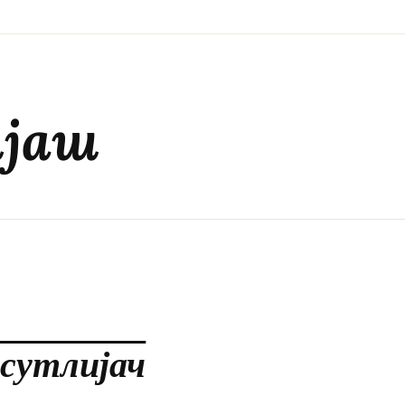
ијаш
 сутлијач