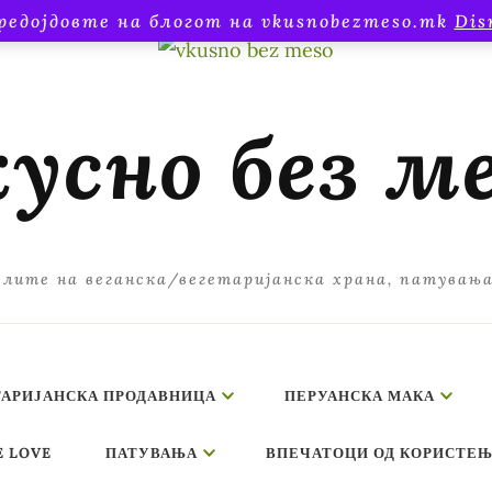
редојдовте на блогот на vkusnobezmeso.mk
Dis
усно без м
лите на веганска/вегетаријанска храна, патувањ
ТАРИЈАНСКА ПРОДАВНИЦА
ПЕРУАНСКА МАКА
E LOVE
ПАТУВАЊА
ВПЕЧАТОЦИ ОД КОРИСТЕЊ