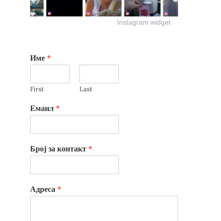
Instagram widget
Име
*
First
Last
Емаил
*
Број за контакт
*
Адреса
*