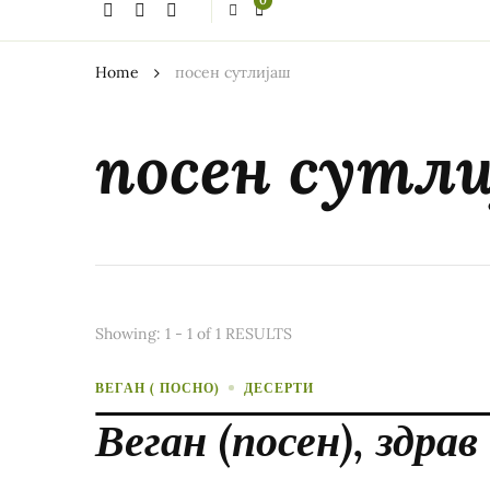
0
thing?
Home
посен сутлијаш
посен сутл
Showing: 1 - 1 of 1 RESULTS
ВЕГАН ( ПОСНО)
ДЕСЕРТИ
Веган (посен), здрав