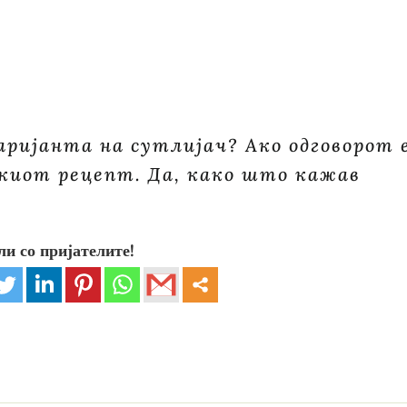
аријанта на сутлијач? Ако одговорот 
скиот рецепт. Да, како што кажав
ли со пријателите!