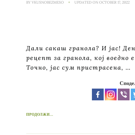
BY
VKUSNOBEZMESO
UPDATED ON
OCTOBER 17, 2022
Дали сакаш гранола? И јас! Ден
рецепт за гранола, кој воедно 
Точно, јас сум пристрасена, …
Споде
ПРОДОЛЖИ...