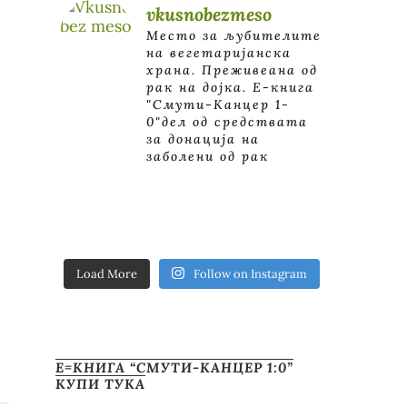
vkusnobezmeso
Место за љубителите
на вегетаријанска
храна. Преживеана од
рак на дојка.
E-книга
"Смути-Канцер 1-
0"дел од средствата
за донација на
заболени од рак
Load More
Follow on Instagram
Е=КНИГА “СМУТИ-КАНЦЕР 1:0”
КУПИ ТУКА