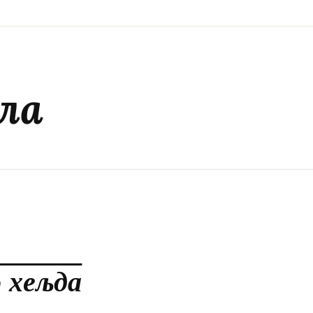
ла
 хељда