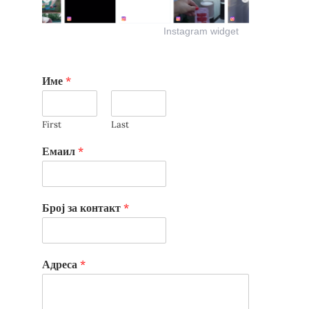
Instagram widget
Име
*
First
Last
Емаил
*
Број за контакт
*
Адреса
*