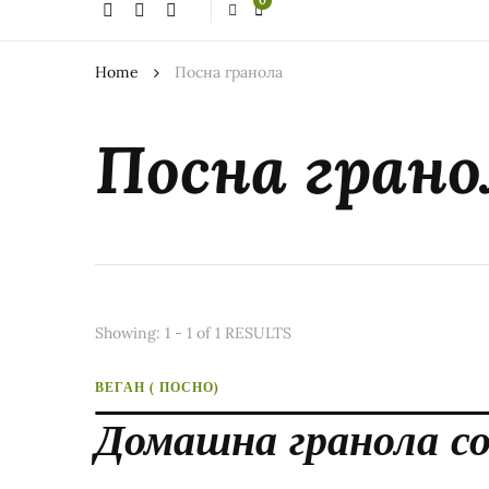
0
thing?
Home
Посна гранола
Посна грано
Showing: 1 - 1 of 1 RESULTS
ВЕГАН ( ПОСНО)
Домашна гранола со