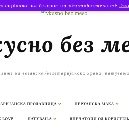
редојдовте на блогот на vkusnobezmeso.mk
Dis
усно без м
лите на веганска/вегетаријанска храна, патувањ
ТАРИЈАНСКА ПРОДАВНИЦА
ПЕРУАНСКА МАКА
E LOVE
ПАТУВАЊА
ВПЕЧАТОЦИ ОД КОРИСТЕЊ