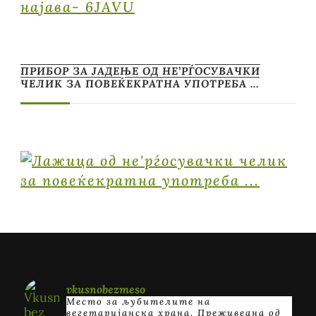
најава- 6JAVU
ПРИБОР ЗА ЈАДЕЊЕ ОД НЕ’РЃОСУВАЧКИ
ЧЕЛИК ЗА ПОВЕЌЕКРАТНА УПОТРЕБА …
vkusnobezmeso
Место за љубителите на
вегетаријанска храна. Преживеана од