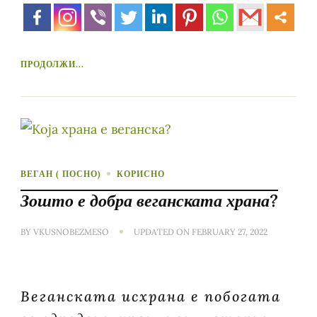
ПРОДОЛЖИ...
ВЕГАН ( ПОСНО)
КОРИСНО
Зошто е добра веганската храна?
BY
VKUSNOBEZMESO
UPDATED ON
FEBRUARY 27, 2022
Веганската исхрана е побогата