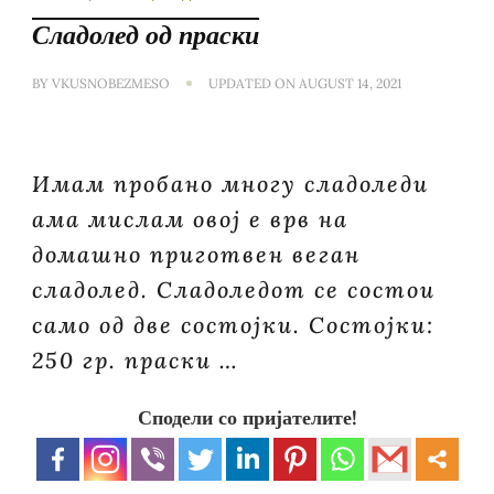
Сладолед од праски
BY
VKUSNOBEZMESO
UPDATED ON
AUGUST 14, 2021
Имам пробано многу сладоледи
ама мислам овој е врв на
домашно приготвен веган
сладолед. Сладоледот се состои
само од две состојки. Состојки:
250 гр. праски …
Сподели со пријателите!