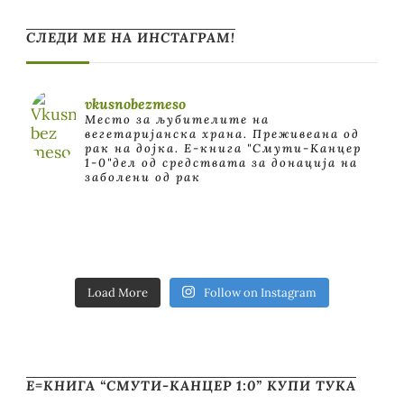
СЛЕДИ МЕ НА ИНСТАГРАМ!
vkusnobezmeso
Место за љубителите на
вегетаријанска храна. Преживеана од
рак на дојка.
E-книга "Смути-Канцер
1-0"дел од средствата за донација на
заболени од рак
Load More
Follow on Instagram
Е=КНИГА “СМУТИ-КАНЦЕР 1:0” КУПИ ТУКА