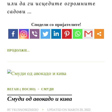
или да ги исцедите огромните
садови …
Сподели со пријателите!
ПРОДОЛЖИ...
ВЕГАН ( ПОСНО)
СМУДИ
Смуди од авокадо и кива
BY
VKUSNOBEZMESO
UPDATED ON
MARCH 29, 2022