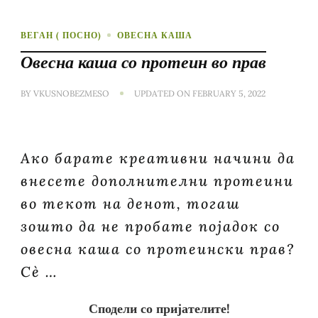
ВЕГАН ( ПОСНО)
ОВЕСНА КАША
Овесна каша со протеин во прав
BY
VKUSNOBEZMESO
UPDATED ON
FEBRUARY 5, 2022
Ако барате креативни начини да
внесете дополнителни протеини
во текот на денот, тогаш
зошто да не пробате појадок со
овесна каша со протеински прав?
Сè …
Сподели со пријателите!