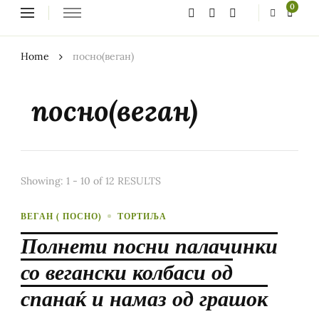
Looking
0
for
Something?
Home
посно(веган)
посно(веган)
Showing: 1 - 10 of 12 RESULTS
ВЕГАН ( ПОСНО)
ТОРТИЉА
Полнети посни палачинки
со вегански колбаси од
спанаќ и намаз од грашок