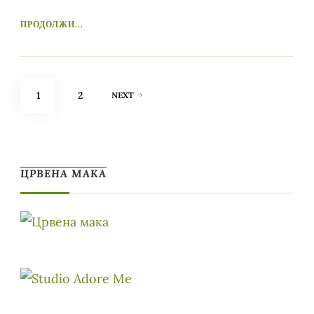
ПРОДОЛЖИ...
Posts
PAGE
PAGE
1
2
NEXT
pagination
ЦРВЕНА МАКА