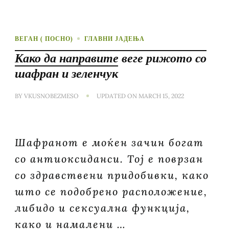
ВЕГАН ( ПОСНО)
ГЛАВНИ ЈАДЕЊА
Како да направите веге рижото со
шафран и зеленчук
BY
VKUSNOBEZMESO
UPDATED ON
MARCH 15, 2022
Шафранот е моќен зачин богат
со антиоксиданси. Тој е поврзан
со здравствени придобивки, како
што се подобрено расположение,
либидо и сексуална функција,
како и намалени …