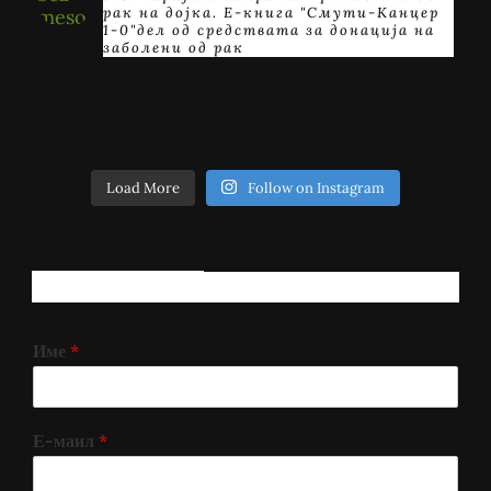
рак на дојка.
E-книга "Смути-Канцер
1-0"дел од средствата за донација на
заболени од рак
Load More
Follow on Instagram
РЕГИСТРИРАЈ СЕ!
Име
*
Е-маил
*