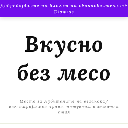
Добредојдовте на блогот на vkusnobezmeso.mk
Dismiss
Вкусно
без месо
Место за љубителите на веганска/
вегетаријанска храна, патувања и животен
стил