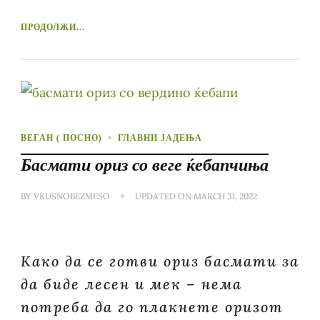
ПРОДОЛЖИ...
ВЕГАН ( ПОСНО)
ГЛАВНИ ЈАДЕЊА
Басмати ориз со веге ќебапчиња
BY
VKUSNOBEZMESO
UPDATED ON
MARCH 31, 2022
Како да се готви ориз басмати за
да биде лесен и мек – нема
потреба да го плакнете оризот