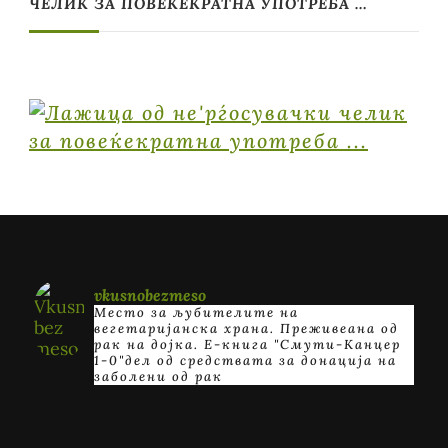
ЧЕЛИК ЗА ПОВЕЌЕКРАТНА УПОТРЕБА …
vkusnobezmeso
Место за љубителите на
вегетаријанска храна. Преживеана од
рак на дојка.
E-книга "Смути-Канцер
1-0"дел од средствата за донација на
заболени од рак