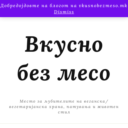
Добредојдовте на блогот на vkusnobezmeso.mk
Dismiss
Вкусно
без месо
Место за љубителите на веганска/
вегетаријанска храна, патувања и животен
стил