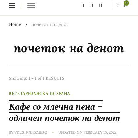
Looking
0
for
Something?
Home
почеток на денот
почеток на денот
Showing: 1 - 1 of 1 RESULTS
ВЕГЕТАРИЈАНСКА ИСХРАНА
Кафе со млечна пена –
одличен почеток на денот
BY
VKUSNOBEZMESO
UPDATED ON
FEBRUARY 15, 2022