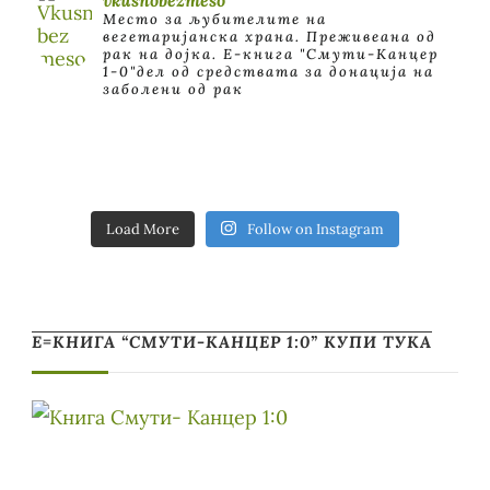
Место за љубителите на
вегетаријанска храна. Преживеана од
рак на дојка.
E-книга "Смути-Канцер
1-0"дел од средствата за донација на
заболени од рак
Load More
Follow on Instagram
Е=КНИГА “СМУТИ-КАНЦЕР 1:0” КУПИ ТУКА