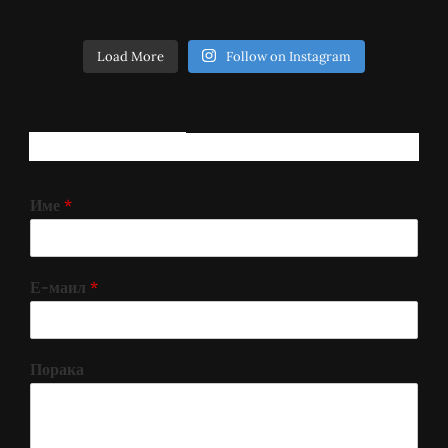
Load More
Follow on Instagram
РЕГИСТРИРАЈ СЕ!
Име
*
Е-маил
*
Порака