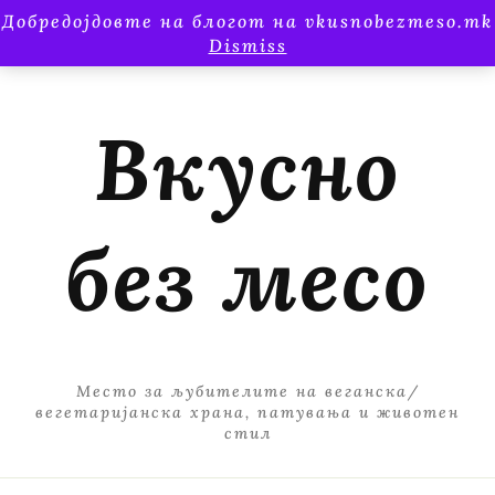
Добредојдовте на блогот на vkusnobezmeso.mk
Dismiss
Вкусно
без месо
Место за љубителите на веганска/
вегетаријанска храна, патувања и животен
стил