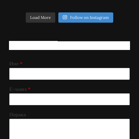
Load More
Follow on Instagram
РЕГИСТРИРАЈ СЕ!
Име
*
Е-маил
*
Порака