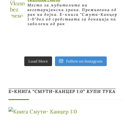
Место за љубителите на
вегетаријанска храна. Преживеана од
рак на дојка.
E-книга "Смути-Канцер
1-0"дел од средствата за донација на
заболени од рак
Load More
Follow on Instagram
Е=КНИГА “СМУТИ-КАНЦЕР 1:0” КУПИ ТУКА