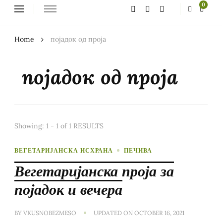
Looking
0
for
Something?
Home
појадок од проја
појадок од проја
Showing: 1 - 1 of 1 RESULTS
ВЕГЕТАРИЈАНСКА ИСХРАНА
ПЕЧИВА
Вегетаријанска проја за
појадок и вечера
BY
VKUSNOBEZMESO
UPDATED ON
OCTOBER 16, 2021