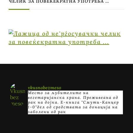
ЧЕЛИК ЗА ПОВЕЌЕКРАТНА УПОТРЕБА …
vkusnobezmeso
Место за љубителите на
вегетаријанска храна. Преживеана од
рак на дојка.
E-книга "Смути-Канцер
1-0"дел од средствата за донација на
заболени од рак