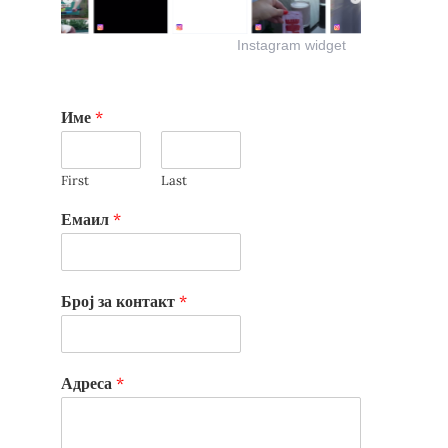
Instagram widget
Име
*
First
Last
Емаил
*
Број за контакт
*
Адреса
*