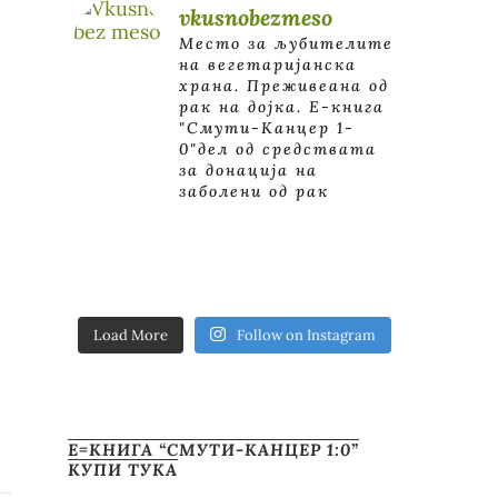
vkusnobezmeso
Место за љубителите
на вегетаријанска
храна. Преживеана од
рак на дојка.
E-книга
"Смути-Канцер 1-
0"дел од средствата
за донација на
заболени од рак
Load More
Follow on Instagram
Е=КНИГА “СМУТИ-КАНЦЕР 1:0”
КУПИ ТУКА