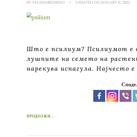
BY
VKUSNOBEZMESO
UPDATED ON
JANUARY 11, 2022
Што е псилиум? Псилиумот е ф
лушпите на семето на растени
нарекува испагула. Најчесто е
Споде
ПРОДОЛЖИ...