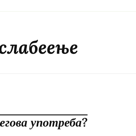
слабеење
егова употреба?