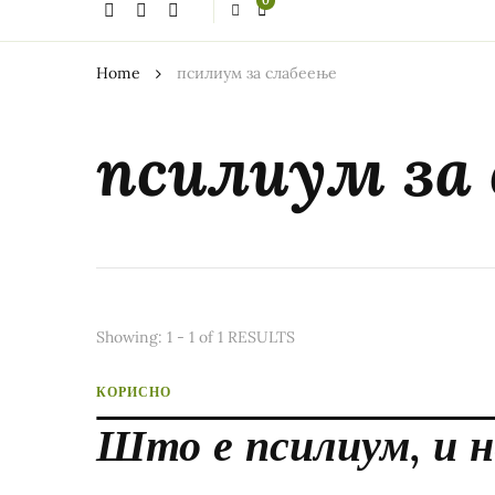
0
thing?
Home
псилиум за слабеење
псилиум за 
Showing: 1 - 1 of 1 RESULTS
КОРИСНО
Што е псилиум, и н