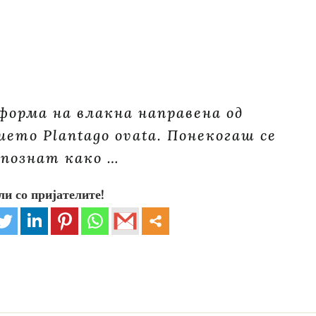
орма на влакна направена од
ето Plantago ovata. Понекогаш се
 познат како …
ли со пријателите!