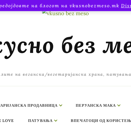
редојдовте на блогот на vkusnobezmeso.mk
Dis
усно без м
лите на веганска/вегетаријанска храна, патувањ
ТАРИЈАНСКА ПРОДАВНИЦА
ПЕРУАНСКА МАКА
E LOVE
ПАТУВАЊА
ВПЕЧАТОЦИ ОД КОРИСТЕЊ