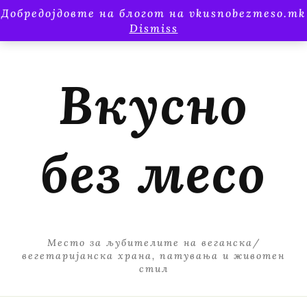
Добредојдовте на блогот на vkusnobezmeso.mk
Dismiss
Вкусно
без месо
Место за љубителите на веганска/
вегетаријанска храна, патувања и животен
стил