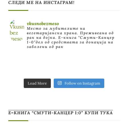
СЛЕДИ МЕ НА ИНСТАГРАМ!
vkusnobezmeso
Место за љубителите на
вегетаријанска храна. Преживеана од
рак на дојка.
E-книга "Смути-Канцер
1-0"дел од средствата за донација на
заболени од рак
Load More
Follow on Instagram
Е=КНИГА “СМУТИ-КАНЦЕР 1:0” КУПИ ТУКА