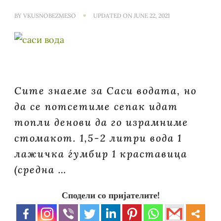
BY
VKUSNOBEZMESO
UPDATED ON
JUNE 22, 2021
Сите знаеме за Саси водата, но
да се потсетиме сепак идат
топли денови да го израмниме
стомакот. 1,5-2 литри вода 1
лажичка ѓумбир 1 краставица
(средна …
Сподели со пријателите!