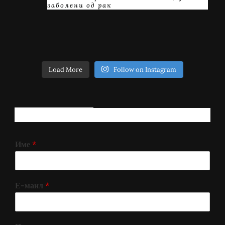
заболени од рак
Load More
Follow on Instagram
РЕГИСТРИРАЈ СЕ!
Име
*
Е-маил
*