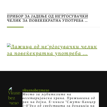
ПРИБОР ЗА ЈАДЕЊЕ ОД НЕ’РЃОСУВАЧКИ
ЧЕЛИК ЗА ПОВЕЌЕКРАТНА УПОТРЕБА …
vkusnobezmeso
Место за љубителите на
вегетаријанска храна. Преживеана од
рак на дојка.
E-книга "Смути-Канцер
1-0"дел од средствата за донација на