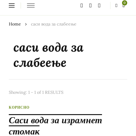
Looking
0
for
Something?
Home
саси вода за слабеење
саси вода за
слабеење
Showing: 1 - 1 of 1 RESULTS
КОРИСНО
Саси вода за израмнет
стомак