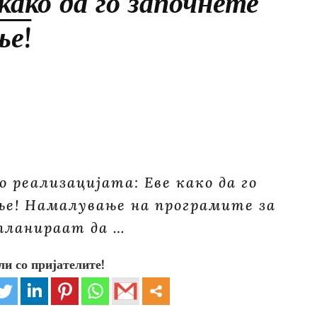
како да го започнете
ње!
о реализацијата: Еве како да го
ње! Намалување на програмите за
планираат да …
ли со пријателите!