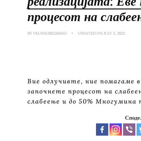
реализацијата: Еве 
процесот на слабее
BY
VKUSNOBEZMESO
UPDATED ON
JULY 5, 2022
Вие одлучивте, ние помагаме в
започнете процесот на слабее
слабеење и до 50% Многумина 
Споде