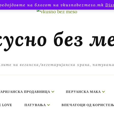
редојдовте на блогот на vkusnobezmeso.mk
Dis
усно без м
лите на веганска/вегетаријанска храна, патувањ
ТАРИЈАНСКА ПРОДАВНИЦА
ПЕРУАНСКА МАКА
E LOVE
ПАТУВАЊА
ВПЕЧАТОЦИ ОД КОРИСТЕЊ