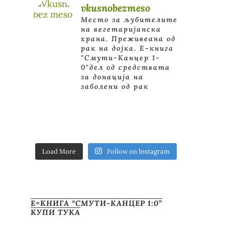
vkusnobezmeso
Место за љубителите
на вегетаријанска
храна. Преживеана од
рак на дојка.
E-книга
"Смути-Канцер 1-
0"дел од средствата
за донација на
заболени од рак
Load More
Follow on Instagram
Е=КНИГА “СМУТИ-КАНЦЕР 1:0”
КУПИ ТУКА