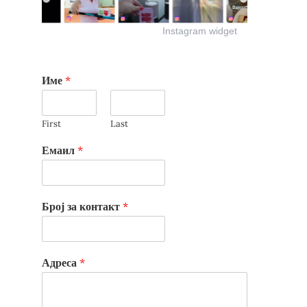
Instagram widget
Име
*
First
Last
Емаил
*
Број за контакт
*
Адреса
*