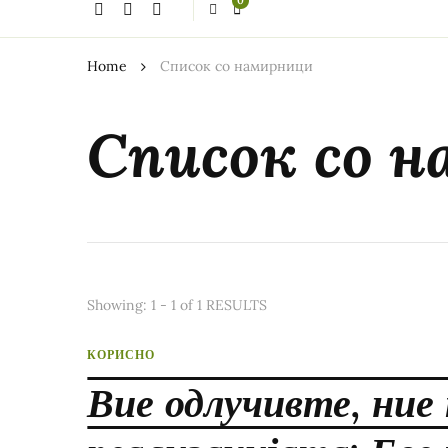
0
thing?
Home
Список со намирници
Список со 
Showing: 1 - 1 of 1 RESULTS
КОРИСНО
Вие одлучивте, ние