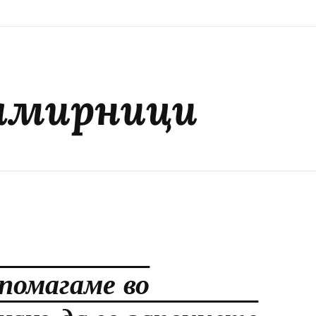
намирници
 помагаме во