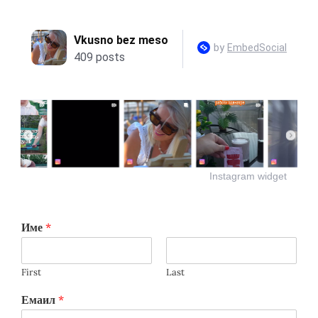
Instagram widget
Име
*
First
Last
Емаил
*