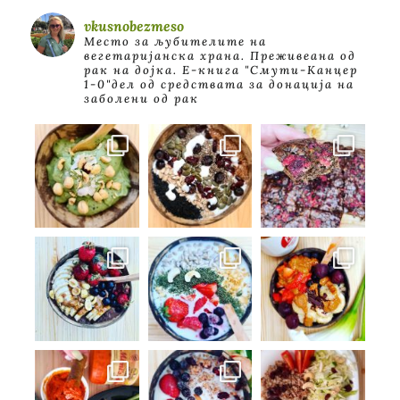
vkusnobezmeso
Место за љубителите на
вегетаријанска храна. Преживеана од
рак на дојка.
E-книга "Смути-Канцер
1-0"дел од средствата за донација на
заболени од рак