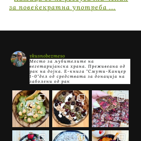
vkusnobezmeso
Место за љубителите на
вегетаријанска храна. Преживеана од
рак на дојка.
E-книга "Смути-Канцер
1-0"дел од средствата за донација на
заболени од рак