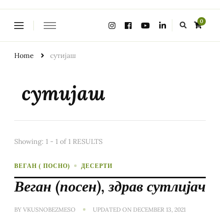
Looking
0
for
Something?
Home
сутијаш
сутијаш
Showing: 1 - 1 of 1 RESULTS
ВЕГАН ( ПОСНО)
ДЕСЕРТИ
Веган (посен), здрав сутлијач
BY
VKUSNOBEZMESO
UPDATED ON
DECEMBER 13, 2021