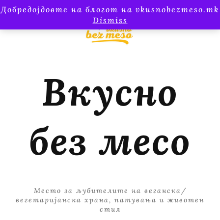
Добредојдовте на блогот на vkusnobezmeso.mk
Dismiss
Вкусно
без месо
Место за љубителите на веганска/
вегетаријанска храна, патувања и животен
стил