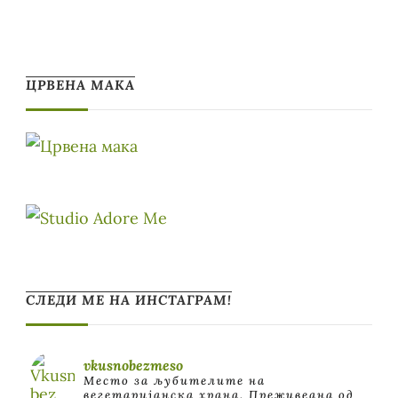
ЦРВЕНА МАКА
СЛЕДИ МЕ НА ИНСТАГРАМ!
vkusnobezmeso
Место за љубителите на
вегетаријанска храна. Преживеана од