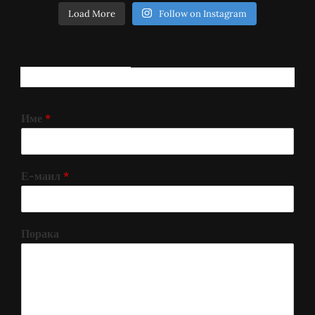
Load More
Follow on Instagram
РЕГИСТРИРАЈ СЕ!
Име
*
Е-маил
*
Порака