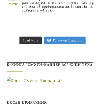
рак на дојка.
E-книга "Смути-Канцер
1-0"дел од средствата за донација на
заболени од рак
Load More
Follow on Instagram
Е=КНИГА “СМУТИ-КАНЦЕР 1:0” КУПИ ТУКА
ПОСЕН ПРИРАЧНИК