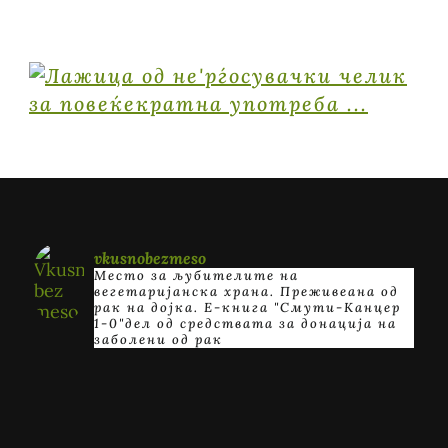
vkusnobezmeso
Место за љубителите на
вегетаријанска храна. Преживеана од
рак на дојка.
E-книга "Смути-Канцер
1-0"дел од средствата за донација на
заболени од рак