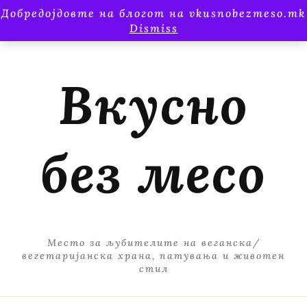
Добредојдовте на блогот на vkusnobezmeso.mk
Dismiss
Вкусно
без месо
Место за љубителите на веганска/
вегетаријанска храна, патувања и животен
стил