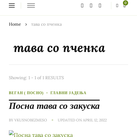
Looking
0
for
Something?
Home
тава со пченка
тава со пченка
Showing: 1 - 1 of 1 RESULTS
ВЕГАН ( ПОСНО)
ГЛАВНИ ЈАДЕЊА
Посна тава со закуска
BY
VKUSNOBEZMESO
UPDATED ON
APRIL 12, 2022