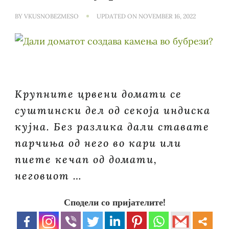
BY
VKUSNOBEZMESO
UPDATED ON
NOVEMBER 16, 2022
Крупните црвени домати се
суштински дел од секоја индиска
кујна. Без разлика дали ставате
парчиња од него во кари или
пиете кечап од домати,
неговиот …
Сподели со пријателите!