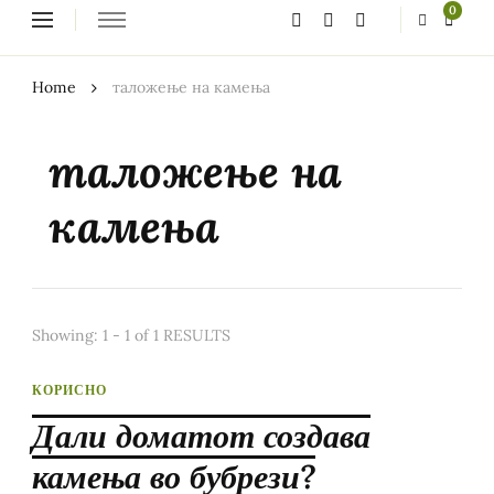
Looking
0
for
Something?
Home
таложење на камења
таложење на
камења
Showing: 1 - 1 of 1 RESULTS
КОРИСНО
Дали доматот создава
камења во бубрези?