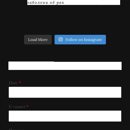
заболени од рак
Load More
Follow on Instagram
РЕГИСТРИРАЈ СЕ!
Име
*
Е-маил
*