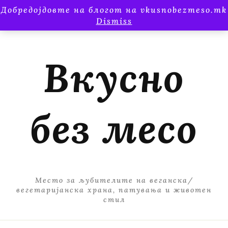
Добредојдовте на блогот на vkusnobezmeso.mk
Dismiss
Вкусно
без месо
Место за љубителите на веганска/
вегетаријанска храна, патувања и животен
стил