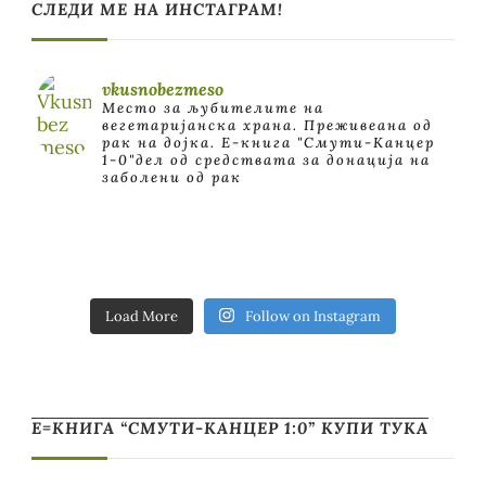
СЛЕДИ МЕ НА ИНСТАГРАМ!
vkusnobezmeso
Место за љубителите на
вегетаријанска храна. Преживеана од
рак на дојка.
E-книга "Смути-Канцер
1-0"дел од средствата за донација на
заболени од рак
Load More
Follow on Instagram
Е=КНИГА “СМУТИ-КАНЦЕР 1:0” КУПИ ТУКА