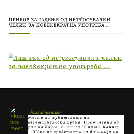
ПРИБОР ЗА ЈАДЕЊЕ ОД НЕ’РЃОСУВАЧКИ
ЧЕЛИК ЗА ПОВЕЌЕКРАТНА УПОТРЕБА …
vkusnobezmeso
Место за љубителите на
вегетаријанска храна. Преживеана од
рак на дојка.
E-книга "Смути-Канцер
1-0"дел од средствата за донација на