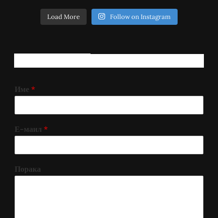
Load More
Follow on Instagram
РЕГИСТРИРАЈ СЕ!
Име
*
Е-маил
*
Порака