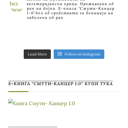
вегетаријанска храна. Преживеана од
рак на дојка.
E-книга "Смути-Канцер
1-0"дел од средствата за донација на
заболени од рак
Load More
Follow on Instagram
Е=КНИГА “СМУТИ-КАНЦЕР 1:0” КУПИ ТУКА