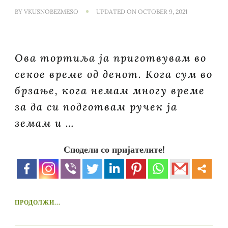
BY
VKUSNOBEZMESO
UPDATED ON
OCTOBER 9, 2021
Ова тортиља ја приготвувам во
секое време од денот. Кога сум во
брзање, кога немам многу време
за да си подготвам ручек ја
земам и …
Сподели со пријателите!
ПРОДОЛЖИ...