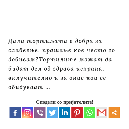
Дали тортиљата е добра за
слабеење, прашање кое често го
добивам?Тортилите можат да
бидат дел од здрава исхрана,
вклучително и за оние кои се
обидуваат …
Сподели со пријателите!