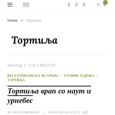
Looking
0
for
Something?
Home
Тортиља
Тортиља
Showing: 1 - 3 of 3 RESULTS
ВЕГЕТАРИЈАНСКА ИСХРАНА
ГЛАВНИ ЈАДЕЊА
ТОРТИЉА
Тортиља врап со наут и
урнебес
BY
VKUSNOBEZMESO
UPDATED ON
JULY 27, 2022