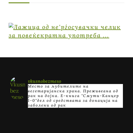
vkusnobezmeso
Место за љубителите на
вегетаријанска храна. Преживеана од
рак на дојка.
E-книга "Смути-Канцер
1-0"дел од средствата за донација на
заболени од рак