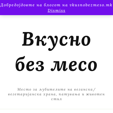
Добредојдовте на блогот на vkusnobezmeso.mk
Dismiss
Вкусно
без месо
Место за љубителите на веганска/
вегетаријанска храна, патувања и животен
стил