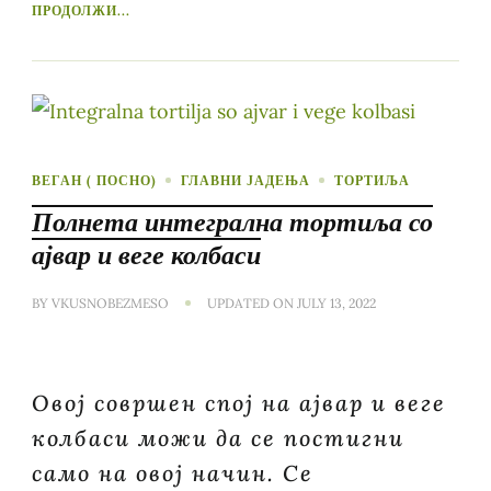
ПРОДОЛЖИ...
ВЕГАН ( ПОСНО)
ГЛАВНИ ЈАДЕЊА
ТОРТИЉА
Полнета интегрална тортиља со
ајвар и веге колбаси
BY
VKUSNOBEZMESO
UPDATED ON
JULY 13, 2022
Овој совршен спој на ајвар и веге
колбаси можи да се постигни
само на овој начин. Се