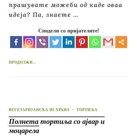
прашувате можеби од каде оваа
идеја? Па, знаете …
Сподели со пријателите!
ПРОДОЛЖИ...
ВЕГЕТАРИЈАНСКА ИСХРАНА
ТОРТИЉА
Полнета тортиља со ајвар и
моцарела