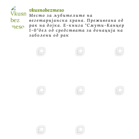
vkusnobezmeso
Место за љубителите на
вегетаријанска храна. Преживеана од
рак на дојка.
E-книга "Смути-Канцер
1-0"дел од средствата за донација на
заболени од рак