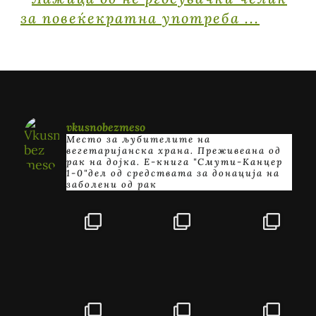
vkusnobezmeso
Место за љубителите на
вегетаријанска храна. Преживеана од
рак на дојка.
E-книга "Смути-Канцер
1-0"дел од средствата за донација на
заболени од рак