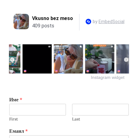
Instagram widget
Име
*
First
Last
Емаил
*