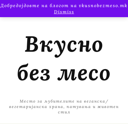
Добредојдовте на блогот на vkusnobezmeso.mk
Dismiss
Вкусно
без месо
Место за љубителите на веганска/
вегетаријанска храна, патувања и животен
стил