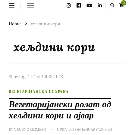
Looking
0
for
Something?
Home
хељдини кори
хељдини кори
Showing: 1 - 1 of 1 RESULTS
ВЕГЕТАРИЈАНСКА ИСХРАНА
Вегетаријански ролат од
хељдини кори и ајвар
BY
VKUSNOBEZMESO
UPDATED ON
JANUARY 20, 2023