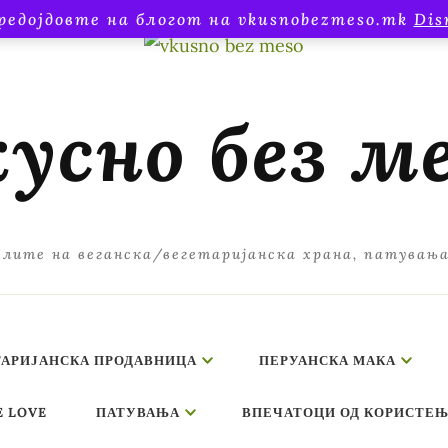
редојдовте на блогот на vkusnobezmeso.mk
Dis
усно без м
лите на веганска/вегетаријанска храна, патувањ
ТАРИЈАНСКА ПРОДАВНИЦА
ПЕРУАНСКА МАКА
E LOVE
ПАТУВАЊА
ВПЕЧАТОЦИ ОД КОРИСТЕЊ