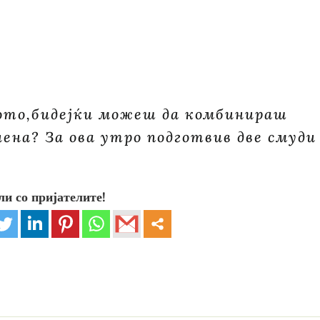
рото,бидејќи можеш да комбинираш
лена? За ова утро подготвив две смуди
ли со пријателите!