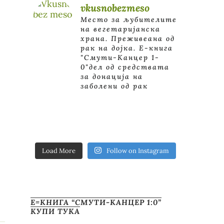
vkusnobezmeso
Место за љубителите
на вегетаријанска
храна. Преживеана од
рак на дојка.
E-книга
"Смути-Канцер 1-
0"дел од средствата
за донација на
заболени од рак
Load More
Follow on Instagram
Е=КНИГА “СМУТИ-КАНЦЕР 1:0”
КУПИ ТУКА