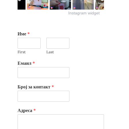
Instagram widget
Име
*
First
Last
Емаил
*
Број за контакт
*
Адреса
*