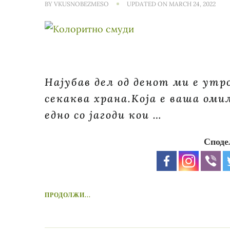
BY
VKUSNOBEZMESO
UPDATED ON
MARCH 24, 2022
Најубав дел од денот ми е ут
секаква храна.Која е ваша оми
едно со јагоди кои …
Споде
ПРОДОЛЖИ...