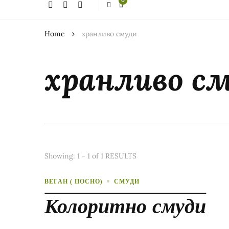
0
thing?
Home
хранливо смуди
хранливо с
Showing: 1 - 1 of 1 RESULTS
ВЕГАН ( ПОСНО)
СМУДИ
Колоритно смуди