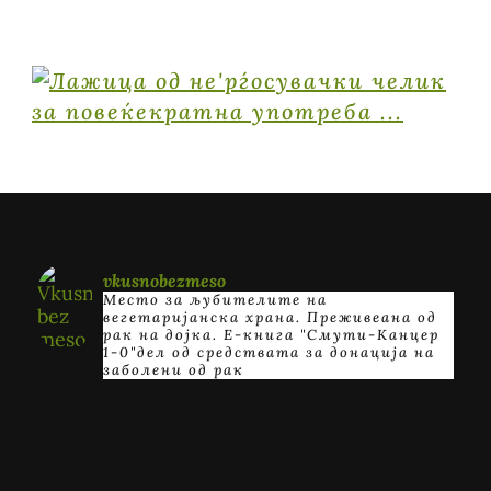
vkusnobezmeso
Место за љубителите на
вегетаријанска храна. Преживеана од
рак на дојка.
E-книга "Смути-Канцер
1-0"дел од средствата за донација на
заболени од рак