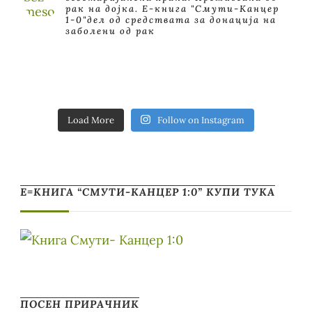
рак на дојка.
E-книга "Смути-Канцер
1-0"дел од средствата за донација на
заболени од рак
Load More
Follow on Instagram
Е=КНИГА “СМУТИ-КАНЦЕР 1:0” КУПИ ТУКА
ПОСЕН ПРИРАЧНИК