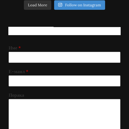
Load More
Follow on Instagram
РЕГИСТРИРАЈ СЕ!
Име
*
Е-маил
*
Порака