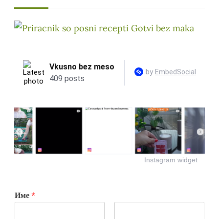
Instagram widget
Име
*