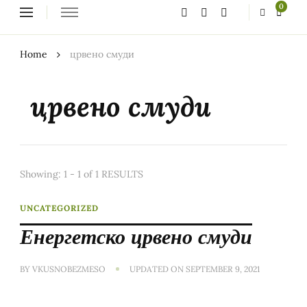
Looking
0
for
Something?
Home
црвено смуди
црвено смуди
Showing: 1 - 1 of 1 RESULTS
UNCATEGORIZED
Енергетско црвено смуди
BY
VKUSNOBEZMESO
UPDATED ON
SEPTEMBER 9, 2021