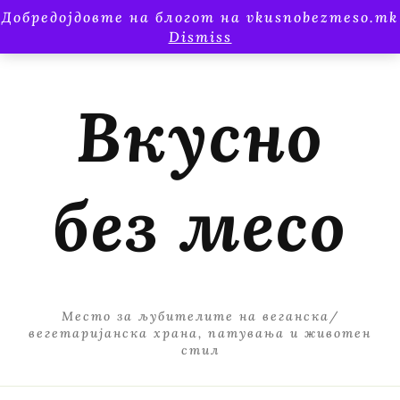
Добредојдовте на блогот на vkusnobezmeso.mk
Dismiss
Вкусно
без месо
Место за љубителите на веганска/
вегетаријанска храна, патувања и животен
стил