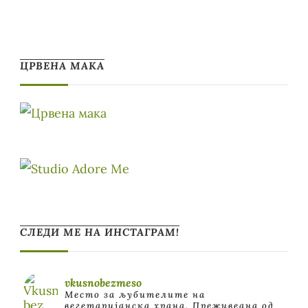
ЦРВЕНА МАКА
СЛЕДИ МЕ НА ИНСТАГРАМ!
vkusnobezmeso
Место за љубителите на
вегетаријанска храна. Преживеана од