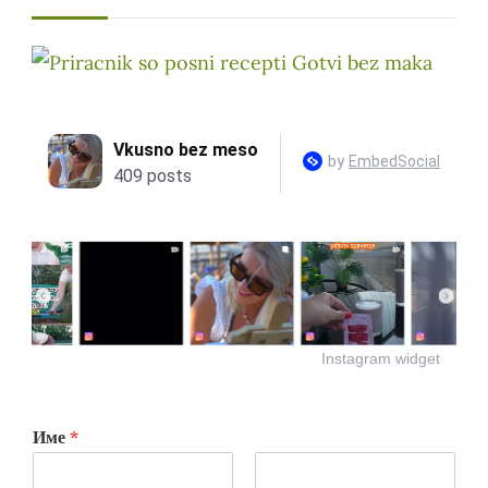
Instagram widget
Име
*