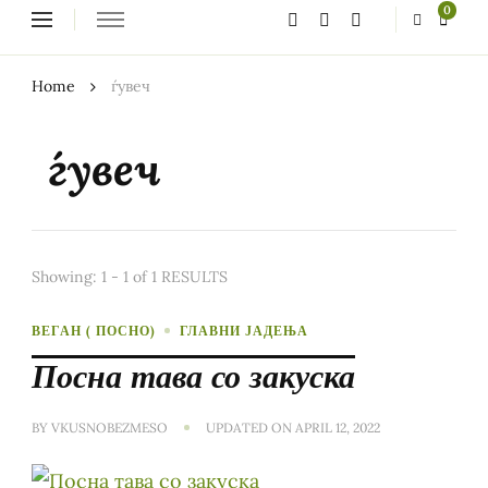
Looking
0
for
Something?
Home
ѓувеч
ѓувеч
Showing: 1 - 1 of 1 RESULTS
ВЕГАН ( ПОСНО)
ГЛАВНИ ЈАДЕЊА
Посна тава со закуска
BY
VKUSNOBEZMESO
UPDATED ON
APRIL 12, 2022