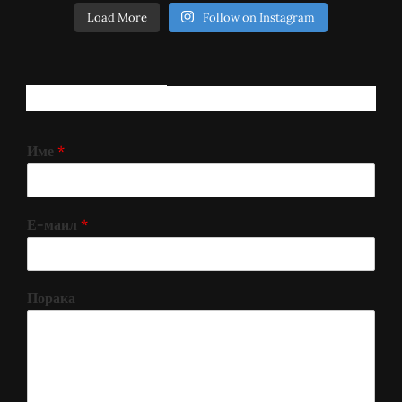
Load More
Follow on Instagram
РЕГИСТРИРАЈ СЕ!
Име
*
Е-маил
*
Порака