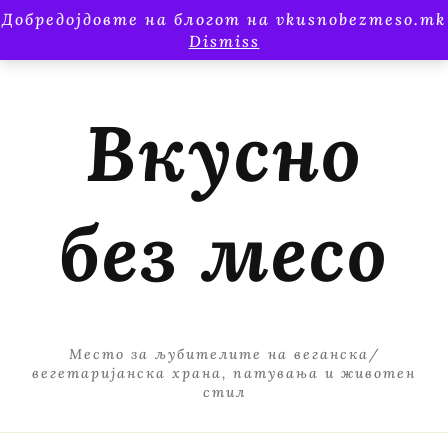
Добредојдовте на блогот на vkusnobezmeso.mk
Dismiss
Вкусно
без месо
Место за љубителите на веганска/
вегетаријанска храна, патувања и животен
стил