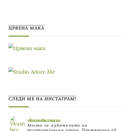
ЦРВЕНА МАКА
СЛЕДИ МЕ НА ИНСТАГРАМ!
vkusnobezmeso
Место за љубителите на
вегетаријанска храна. Преживеана од