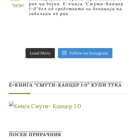
рак на дојка.
E-книга "Смути-Канцер
1-0"дел од средствата за донација на
заболени од рак
Load More
Follow on Instagram
Е=КНИГА “СМУТИ-КАНЦЕР 1:0” КУПИ ТУКА
ПОСЕН ПРИРАЧНИК