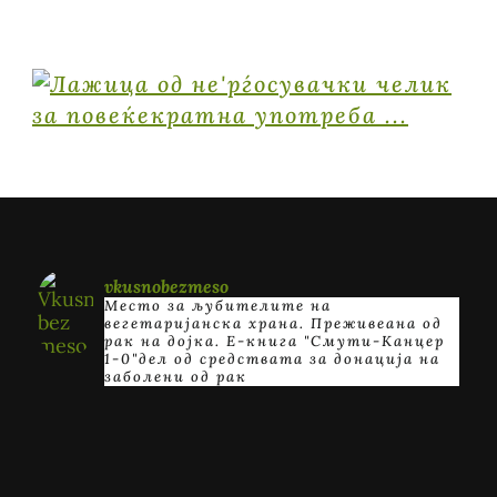
vkusnobezmeso
Место за љубителите на
вегетаријанска храна. Преживеана од
рак на дојка.
E-книга "Смути-Канцер
1-0"дел од средствата за донација на
заболени од рак