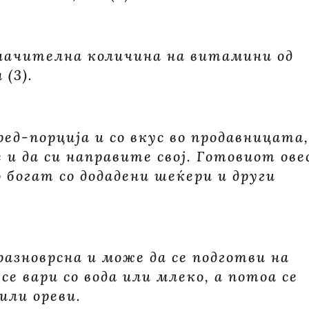
значителна количина на витамини од
(3).
ед-порција и со вкус во продавницата,
е и да си направите свој. Готовиот ове
 богат со додадени шеќери и други
разноврсна и може да се подготви на
е вари со вода или млеко, а потоа се
или ореви.