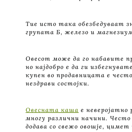
Тие исто така обезбедуваат 
групата Б, железо и магнезиум 
Овесот може да го набавите пр
но најдобро е да ги избегнуват
купен во продавницата е често
нездрави состојки.
Овесната каша
е неверојатно 
многу различни начини. Често с
додава со свежо овошје, цимет 