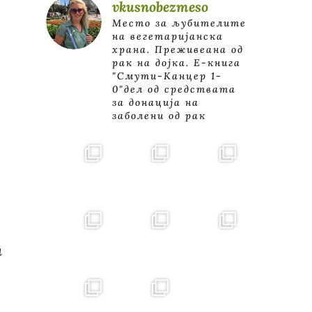
vkusnobezmeso
Место за љубителите
на вегетаријанска
храна. Преживеана од
рак на дојка.
E-книга
"Смути-Канцер 1-
0"дел од средствата
за донација на
заболени од рак
и