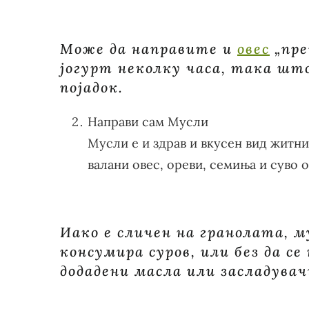
Може да направите и
овес
„пре
јогурт неколку часа, така што
појадок.
Направи сам Мусли
Мусли е и здрав и вкусен вид житни
валани овес, ореви, семиња и суво о
Иако е сличен на гранолата, м
консумира суров, или без да се
додадени масла или засладувач