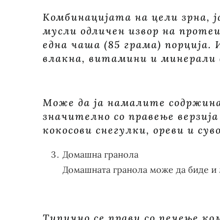
Комбинацијата на цели зрна, 
мусли одличен извор на протеи
една чаша (85 грама) порција
влакна, витамини и минерали (
Може да ја намалите содржина
значително со правење верзија 
кокосови снегулки, ореви и суво
Домашна гранола
Домашната гранола може да биде и 
Типично се прави со печење ком