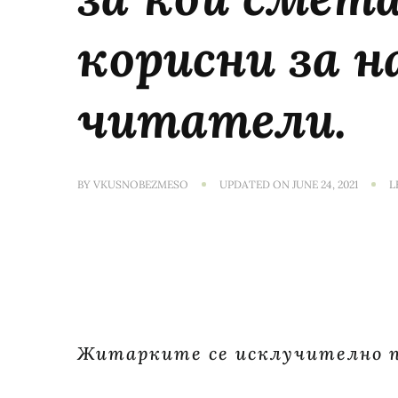
корисни за 
читатели.
BY
VKUSNOBEZMESO
UPDATED ON
JUNE 24, 2021
L
Житарките се исклучително по