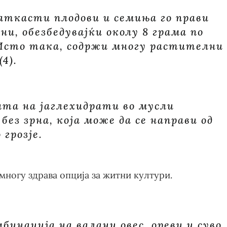
јаткасти плодови и семиња го прави
ни, обезбедувајќи околу 8 грама по
. Исто така, содржи многу растителни
4).
та на јаглехидрати во мусли
без зрна, која може да се направи од
 грозје.
многу здрава опција за житни култури.
бинација на валани овес, ореви и суво