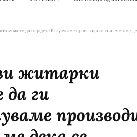
што можете да ги јадете.Вклучуваме производи за кои сметаме де
ави житарки
да ги
чуваме производ
ме дека се