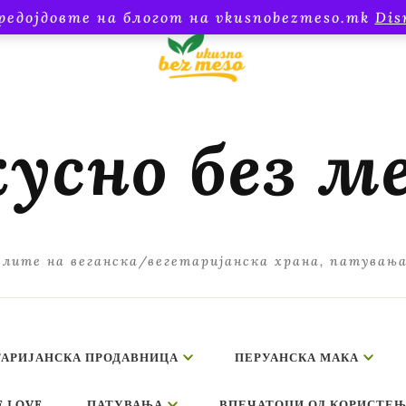
редојдовте на блогот на vkusnobezmeso.mk
Dis
усно без м
лите на веганска/вегетаријанска храна, патувањ
ТАРИЈАНСКА ПРОДАВНИЦА
ПЕРУАНСКА МАКА
E LOVE
ПАТУВАЊА
ВПЕЧАТОЦИ ОД КОРИСТЕЊ