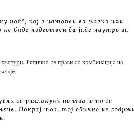
ку ноќ“, кој е натопен во млеко или
 ќе биде подготвен да јаде наутро за
 култури. Типично се прави со комбинација на
вошје.
усли се разликува по тоа што се
 пече. Покрај тоа, тој обично не содрж
и.