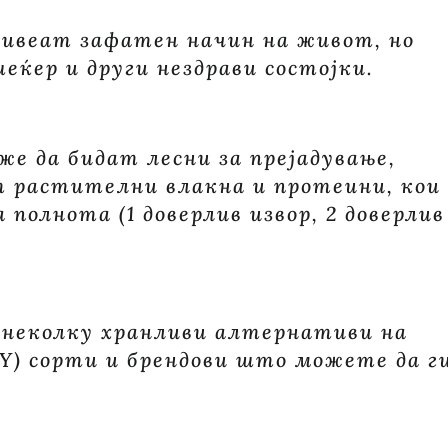
СЕ
КОРИСНИ
 живеат зафатен начин на живот, но
ЗА
шеќер и други нездрави состојки.
НАШИТЕ
ЧИТАТЕЛИ.
 да бидат лесни за прејадување,
т растителни влакна и протеини, кои
 полнота (1 доверлив извор, 2 доверлив
 неколку хранливи алтернативи на
IY) сорти и брендови што можете да г