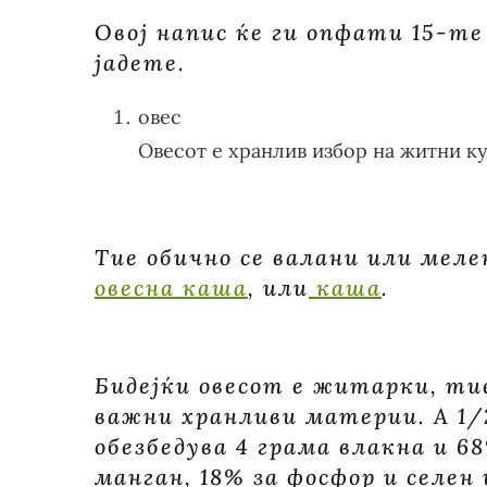
Овој напис ќе ги опфати 15-т
јадете.
овес
Овесот е хранлив избор на житни к
Тие обично се валани или меле
овесна каша
, или
каша
.
Бидејќи овесот е житарки, ти
важни хранливи материи. А 1/2
обезбедува 4 грама влакна и 6
манган, 18% за фосфор и селен и