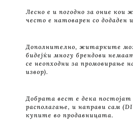
Лесно е и погодно за оние кои
често е натоварен со додаден 
Дополнително, житарките може
бидејќи многу брендови немаа
се неопходни за промовирање на
извор).
Добрата вест е дека постојат
располагање, и направи сам (D
купите во продавницата.