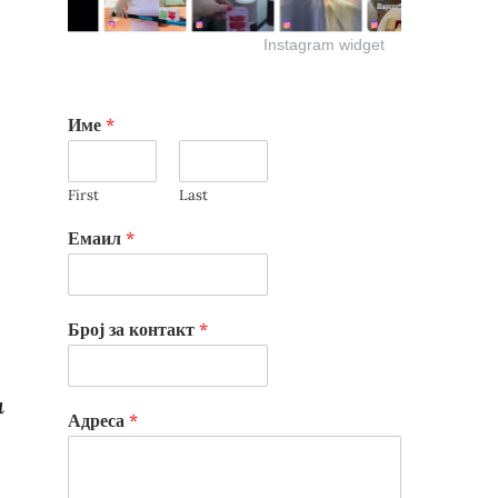
Instagram widget
Име
*
First
Last
Емаил
*
Број за контакт
*
и
Адреса
*