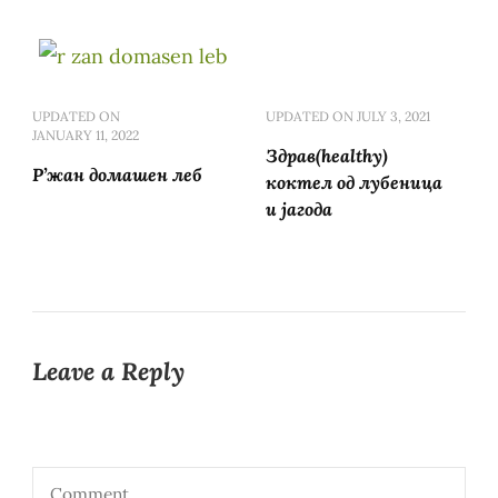
UPDATED ON
UPDATED ON
JULY 3, 2021
JANUARY 11, 2022
Здрав(healthy)
Р’жан домашен леб
коктел од лубеница
и јагода
Leave a Reply