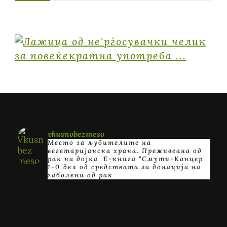
vkusnobezmeso
Место за љубителите на
вегетаријанска храна. Преживеана од
рак на дојка.
E-книга "Смути-Канцер
1-0"дел од средствата за донација на
заболени од рак