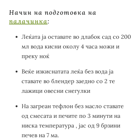
Начин на подготовка на
палачинка
:
Леќата ја оставате во длабок сад со 200
мл вода кисни околу 4 часа можи и
преку ноќ
Веќе изкиснатата леќа без вода ја
ставате во блендер заедно со 2 те
лажици овесни снегулки
На загреан тефлон без масло ставате
од смесата и печите по 3 минути на
ниска температура , јас од 9 брзини
печев на 7 ма.