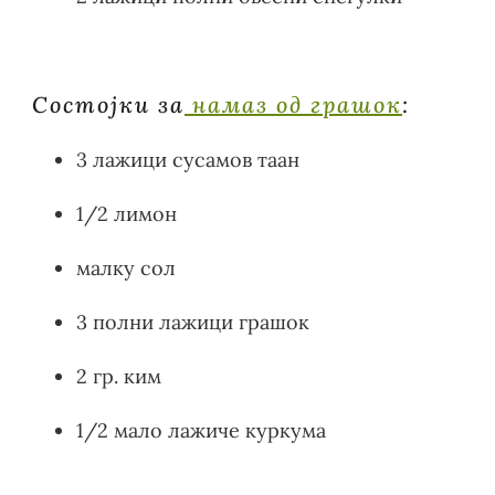
Состојки за
намаз од грашок
:
3 лажици сусамов таан
1/2 лимон
малку сол
3 полни лажици грашок
2 гр. ким
1/2 мало лажиче куркума