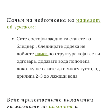
Начин на подготовка на
намазот
од грашок
:
Сите состојки заедно ги ставате во
бледнер , бледнирате додека не
добиете
намаз
по структура која вас ви
одговара, додавате вода пополека
доколку не сакате да е многу густо, од
прилика 2-3 до лажици вода
Веќе приготвените палачинки
ги мачкате со
намазот
и