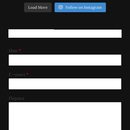
Load More
Follow on Instagram
РЕГИСТРИРАЈ СЕ!
Име
*
Е-маил
*
Порака