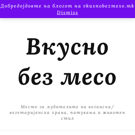
Добредојдовте на блогот на vkusnobezmeso.mk
Dismiss
Вкусно
без месо
Место за љубителите на веганска/
вегетаријанска храна, патувања и животен
стил