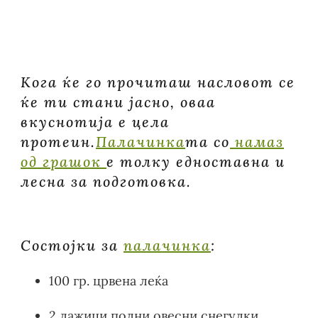
ОД
ГРАШОК
Кога ќе го прочиташ насловот се
ќе ти стани јасно, оваа
вкуснотија е цела
протеин.
Палачинка
та со
намаз
од грашок
е толку едноставна и
лесна за подготовка.
Состојки за
палачинка
:
100 гр. црвена леќа
2 лажици полни овесни снегулки