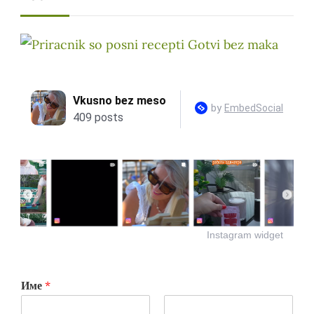
Instagram widget
Име
*