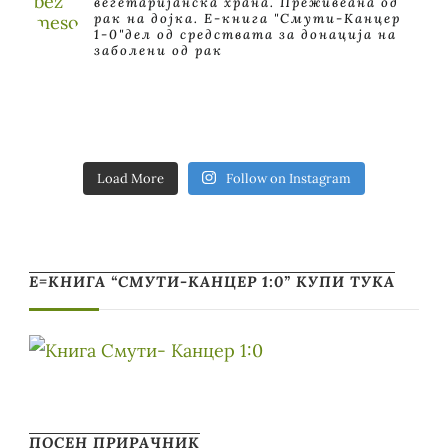
вегетаријанска храна. Преживеана од
рак на дојка.
E-книга "Смути-Канцер
1-0"дел од средствата за донација на
заболени од рак
Load More
Follow on Instagram
Е=КНИГА “СМУТИ-КАНЦЕР 1:0” КУПИ ТУКА
ПОСЕН ПРИРАЧНИК