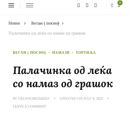
Looking
0
for
Something?
Home
Веган ( посно)
Палачинка од леќа со намаз од грашок
ВЕГАН ( ПОСНО)
НАМАЗИ
ТОРТИЉА
Палачинка од леќа
со намаз од грашок
BY
VKUSNOBEZMESO
UPDATED ON
JULY 9, 2021
ON
LEAVE A COMMENT
ПАЛАЧИНКА
ОД
ЛЕЌА
СО
НАМАЗ