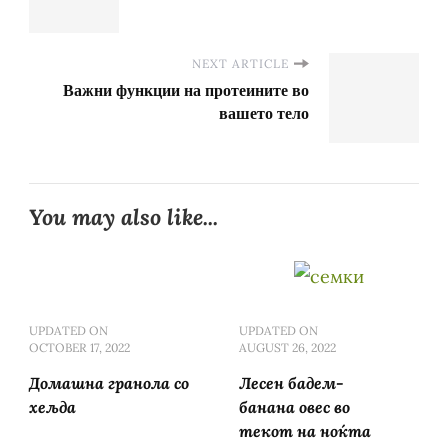
NEXT ARTICLE
Важни функции на протеините во
вашето тело
You may also like...
UPDATED ON
UPDATED ON
OCTOBER 17, 2022
AUGUST 26, 2022
Домашна гранола со
Лесен бадем-
хељда
банана овес во
текот на ноќта