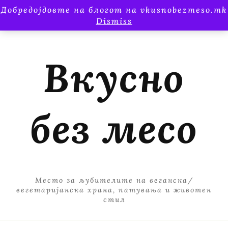
Добредојдовте на блогот на vkusnobezmeso.mk
Dismiss
Вкусно
без месо
Место за љубителите на веганска/
вегетаријанска храна, патувања и животен
стил