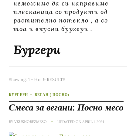
неможиме да си направиме
плескавица со продукти од
растително потекло , а со
тоа и вкусни бургери .
Бургери
Showing: 1 - 9 of 9 RESULTS
БУРГЕРИ
ВЕГАН ( ПОСНО)
Смеса за вегани: Посно месо
BY
VKUSNOBEZMESO
UPDATED ON
APRIL 1, 2024