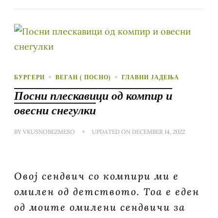
БУРГЕРИ
ВЕГАН ( ПОСНО)
ГЛАВНИ ЈАДЕЊА
Посни плескавици од компир и
овесни снегулки
BY
VKUSNOBEZMESO
UPDATED ON
DECEMBER 14, 2022
Овој сендвич со компири ми е
омилен од детството. Тоа е еден
од моите омилени сендвичи за