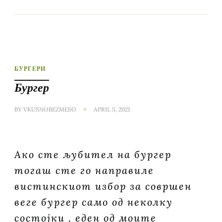
БУРГЕРИ
Бургер
BY
VKUSNOBEZMESO
APRIL 5, 2021
Ако сте љубител на бургер
тогаш сте го направиле
вистинскиот избор за совршен
веге бургер само од неколку
состојки , еден од моите