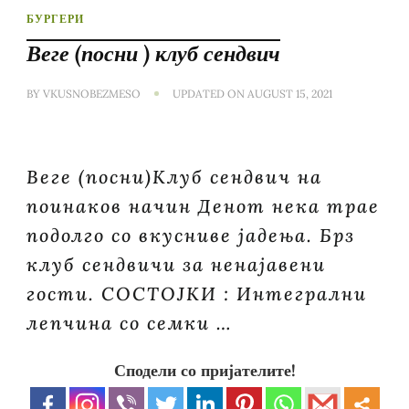
БУРГЕРИ
Веге (посни ) клуб сендвич
BY
VKUSNOBEZMESO
UPDATED ON
AUGUST 15, 2021
Веге (посни)Клуб сендвич на
поинаков начин Денот нека трае
подолго со вкусниве јадења. Брз
клуб сендвичи за ненајавени
гости. СОСТОЈКИ : Интегрални
лепчина со семки …
Сподели со пријателите!