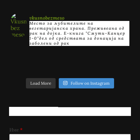
vkusnobezmeso
Место за љубителите на
вегетаријанска храна. Преживеана од
рак на дојка.
E-книга "Смути-Канцер
1-0"дел од средствата за донација на
заболени од рак
Load More
Follow on Instagram
РЕГИСТРИРАЈ СЕ!
Име
*