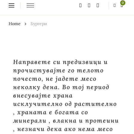
Looking
0
for
Something?
Home
Бургери
Направете си предизвици и
прочистувајте го телото
почесто, не јадете месо
неколку дена. Во тој период
внесувајте храна
исклучително од растително
, храната е богата со
минерали , влакна и протеини
, незначи дека ако нема месо