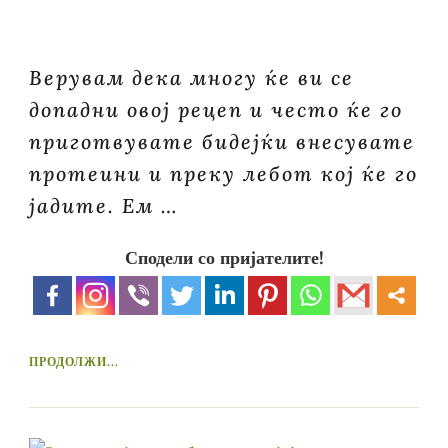
Верувам дека многу ќе ви се
допадни овој рецеп и често ќе го
приготвувате бидејќи внесувате
протеини и преку лебот кој ќе го
јадите. Ем …
Сподели со пријателите!
ПРОДОЛЖИ...