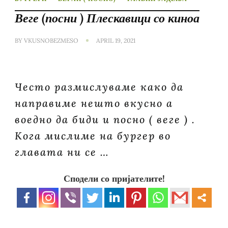
Веге (посни ) Плескавици со киноа
BY
VKUSNOBEZMESO
APRIL 19, 2021
Често размислуваме како да
направиме нешто вкусно а
воедно да биди и посно ( веге ) .
Кога мислиме на бургер во
главата ни се …
Сподели со пријателите!