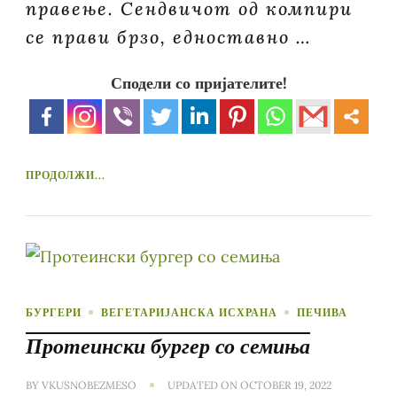
правење. Сендвичот од компири
се прави брзо, едноставно …
Сподели со пријателите!
ПРОДОЛЖИ...
БУРГЕРИ
ВЕГЕТАРИЈАНСКА ИСХРАНА
ПЕЧИВА
Протеински бургер со семиња
BY
VKUSNOBEZMESO
UPDATED ON
OCTOBER 19, 2022