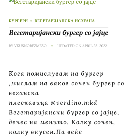
БУРГЕРИ
ВЕГЕТАРИЈАНСКА ИСХРАНА
Вегетаријански бургер со јајце
BY
VKUSNOBEZMESO
UPDATED ON
APRIL 28, 2022
Кога помислувам на бургер
,мислам на ваков сочен бургер со
веганска
плескавица @verdino.mkd
Вегетаријански бургер со јајце,
денес на менито. Колку сочен,
колку вкусен.Па веќе