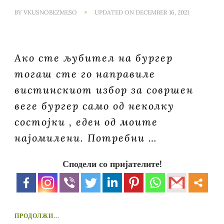
BY
VKUSNOBEZMESO
UPDATED ON
DECEMBER 16, 2021
Ако сте љубител на бургер
тогаш сте го направиле
вистинскиот избор за совршен
веге бургер само од неколку
состојки , еден од моите
најомилени. Потребни …
Сподели со пријателите!
ПРОДОЛЖИ...