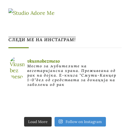
СЛЕДИ МЕ НА ИНСТАГРАМ!
vkusnobezmeso
Место за љубителите на
вегетаријанска храна. Преживеана од
рак на дојка.
E-книга "Смути-Канцер
1-0"дел од средствата за донација на
заболени од рак
Load More
Follow on Instagram