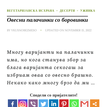
ВЕГЕТАРИЈАНСКА ИСХРАНА
ДЕСЕРТИ
УЖИНКА
Овесни палачинки со боровинки
BY
VKUSNOBEZMESO
UPDATED ON
NOVEMBER 15, 2022
Многу варијанти на палачинки
има, но кога станува збор за
блага варијанта секогаш за
избриам оваа со овесно брашно.
Некако како многу брзо да ми …
Сподели со пријателите!