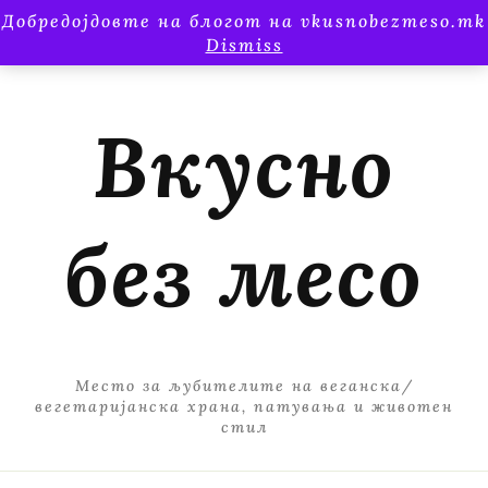
Добредојдовте на блогот на vkusnobezmeso.mk
Dismiss
Вкусно
без месо
Место за љубителите на веганска/
вегетаријанска храна, патувања и животен
стил