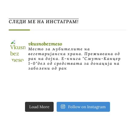
СЛЕДИ МЕ НА ИНСТАГРАМ!
vkusnobezmeso
Место за љубителите на
вегетаријанска храна. Преживеана од
рак на дојка.
E-книга "Смути-Канцер
1-0"дел од средствата за донација на
заболени од рак
Load More
Follow on Instagram