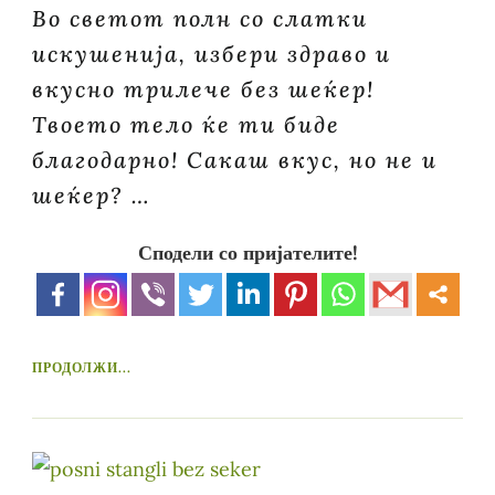
Во светот полн со слатки
искушенија, избери здраво и
вкусно трилече без шеќер!
Твоето тело ќе ти биде
благодарно! Сакаш вкус, но не и
шеќер? …
Сподели со пријателите!
ПРОДОЛЖИ...