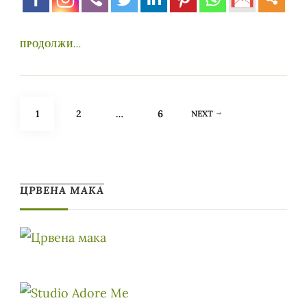
ПРОДОЛЖИ...
Posts
PAGE
PAGE
PAGE
1
2
…
6
NEXT
pagination
ЦРВЕНА МАКА