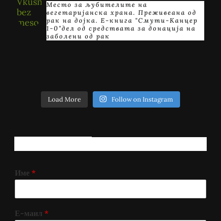
Место за љубителите на
вегетаријанска храна. Преживеана од
рак на дојка.
E-книга "Смути-Канцер
1-0"дел од средствата за донација на
заболени од рак
Load More
Follow on Instagram
РЕГИСТРИРАЈ СЕ!
Име
*
Е-маил
*