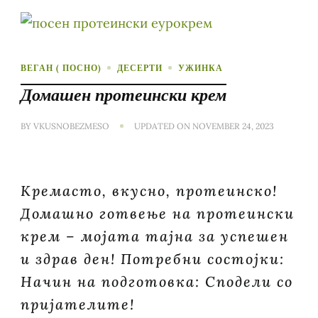
ВЕГАН ( ПОСНО)
ДЕСЕРТИ
УЖИНКА
Домашен протеински крем
BY
VKUSNOBEZMESO
UPDATED ON
NOVEMBER 24, 2023
Кремасто, вкусно, протеинско!
Домашно готвење на протеински
крем – мојата тајна за успешен
и здрав ден! Потребни состојки:
Начин на подготовка: Сподели со
пријателите!