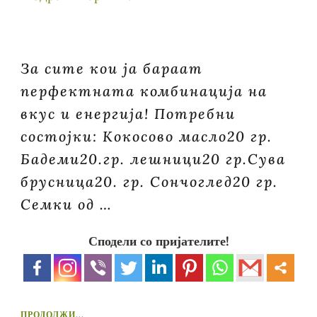
За сите кои ја бараат
перфектната комбинација на
вкус и енергија! Потребни
состојки: Кокосово масло20 гр.
Бадеми20.гр. лешници20 гр.Сува
брусница20. гр. Сончоглед20 гр.
Семки од …
Сподели со пријателите!
ПРОДОЛЖИ...