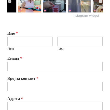
Instagram widget
Име
*
First
Last
Емаил
*
Број за контакт
*
Адреса
*