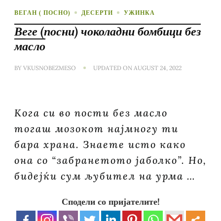
ВЕГАН ( ПОСНО)
ДЕСЕРТИ
УЖИНКА
Веге (посни) чоколадни бомбици без
масло
BY
VKUSNOBEZMESO
UPDATED ON
AUGUST 24, 2022
Кога си во пости без масло
тогаш мозокот најмногу ти
бара храна. Знаете исто како
она со “забранетото јаболко”. Но,
бидејќи сум љубител на урма …
Сподели со пријателите!