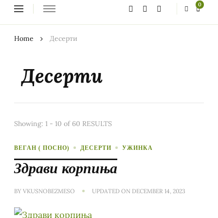
Looking
0
for
Something?
Home
Десерти
Десерти
Showing: 1 - 10 of 60 RESULTS
ВЕГАН ( ПОСНО)
ДЕСЕРТИ
УЖИНКА
Здрави корпиња
BY
VKUSNOBEZMESO
UPDATED ON
DECEMBER 14, 2023