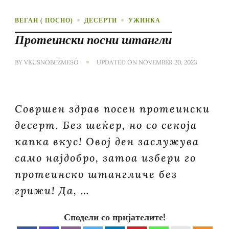
ВЕГАН ( ПОСНО)
ДЕСЕРТИ
УЖИНКА
Протеински посни штангли
BY
VKUSNOBEZMESO
UPDATED ON
NOVEMBER 20, 2023
Совршен здрав посен протеински
десерт. Без шеќер, но со секоја
капка вкус! Овој ден заслужува
само најдобро, затоа избери го
протеинско штангличе без
грижи! Да, …
Сподели со пријателите!