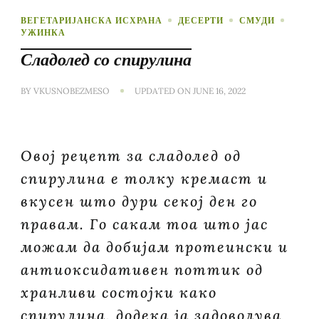
ВЕГЕТАРИЈАНСКА ИСХРАНА
ДЕСЕРТИ
СМУДИ
УЖИНКА
Сладолед со спирулина
BY
VKUSNOBEZMESO
UPDATED ON
JUNE 16, 2022
Овој рецепт за сладолед од
спирулина е толку кремаст и
вкусен што дури секој ден го
правам. Го сакам тоа што јас
можам да добијам протеински и
антиоксидативен поттик од
хранливи состојки како
спирулина, додека ја задоволува