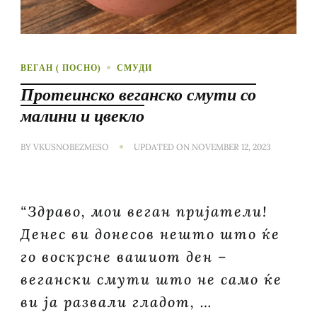
ВЕГАН ( ПОСНО)
СМУДИ
Протеинско веганско смути со
малини и цвекло
BY
VKUSNOBEZMESO
UPDATED ON
NOVEMBER 12, 2023
“Здраво, мои веган пријатели!
Денес ви донесов нешто што ќе
го воскрсне вашиот ден –
вегански смути што не само ќе
ви ја развали гладот, …