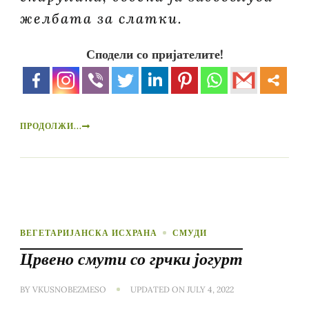
желбата за слатки.
Сподели со пријателите!
ПРОДОЛЖИ...
ВЕГЕТАРИЈАНСКА ИСХРАНА
СМУДИ
Црвено смути со грчки јогурт
BY
VKUSNOBEZMESO
UPDATED ON
JULY 4, 2022