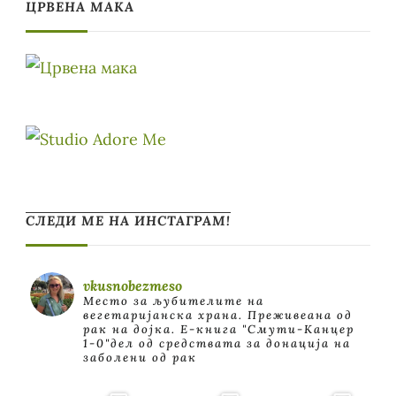
ЦРВЕНА МАКА
СЛЕДИ МЕ НА ИНСТАГРАМ!
vkusnobezmeso
Место за љубителите на
вегетаријанска храна. Преживеана од
рак на дојка.
E-книга "Смути-Канцер
1-0"дел од средствата за донација на
заболени од рак