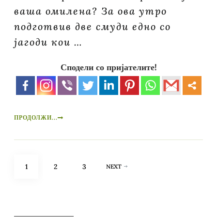
ваша омилена? За ова утро
подготвив две смуди едно со
јагоди кои …
Сподели со пријателите!
ПРОДОЛЖИ...
Posts
PAGE
PAGE
PAGE
1
2
3
NEXT
pagination