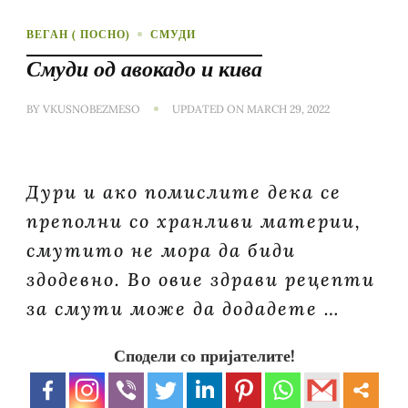
ВЕГАН ( ПОСНО)
СМУДИ
Смуди од авокадо и кива
BY
VKUSNOBEZMESO
UPDATED ON
MARCH 29, 2022
Дури и ако помислите дека се
преполни со хранливи материи,
смутито не мора да биди
здодевно. Во овие здрави рецепти
за смути може да додадете …
Сподели со пријателите!