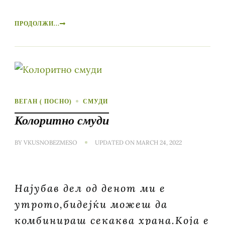
ПРОДОЛЖИ...
ВЕГАН ( ПОСНО)
СМУДИ
Колоритно смуди
BY
VKUSNOBEZMESO
UPDATED ON
MARCH 24, 2022
Најубав дел од денот ми е
утрото,бидејќи можеш да
комбинираш секаква храна.Која е