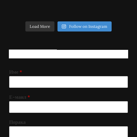
Load More
Follow on Instagram
РЕГИСТРИРАЈ СЕ!
Име
*
Е-маил
*
Порака