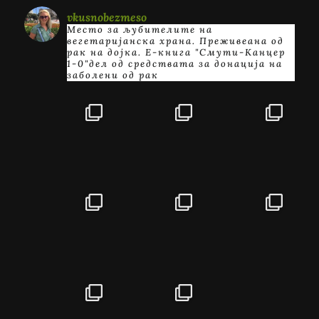
vkusnobezmeso
Место за љубителите на
вегетаријанска храна. Преживеана од
рак на дојка.
E-книга "Смути-Канцер
1-0"дел од средствата за донација на
заболени од рак