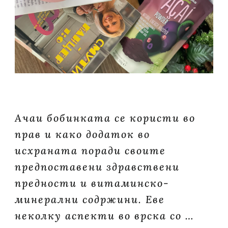
Ачаи бобинката се користи во
прав и како додаток во
исхраната поради своите
предпоставени здравствени
предности и витаминско-
минерални содржини. Еве
неколку аспекти во врска со …