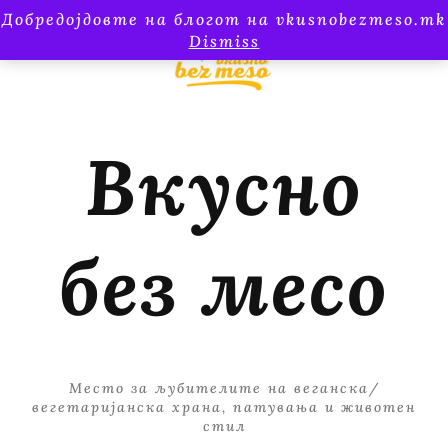
Добредојдовте на блогот на vkusnobezmeso.mk
Dismiss
Вкусно
без месо
Место за љубителите на веганска/
вегетаријанска храна, патувања и животен
стил