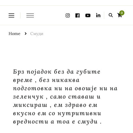
Looking
0
for
Something?
Home
Смуди
Брз појадок без да губите
време , без никаква
подготовка ни на овошје ни на
зеленчук , само ставаш и
миксираш , ем здраво ем
вкусно ем со нутритивни
вредности а тоа е смуди .