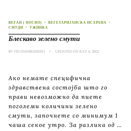
ВЕГАН ( ПОСНО)
ВЕГЕТАРИЈАНСКА ИСХРАНА
СМУДИ
УЖИНКА
Блескаво зелено смути
BY
VKUSNOBEZMESO
UPDATED ON
JULY 4, 2022
Ако немате специфична
здравствена состојба што го
прави невозможно да пиете
поголеми количини зелено
смути, започнете со минимум 1
чаша секое утро. За разлика од …