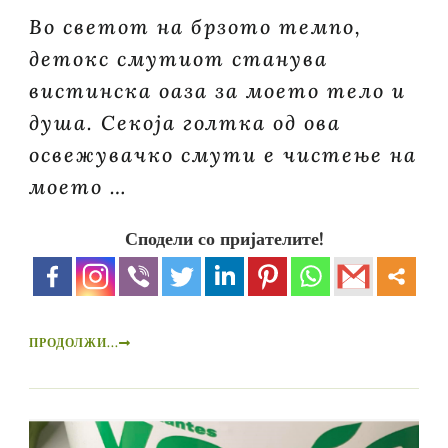
Во светот на брзото темпо,
детокс смутиот станува
вистинска оаза за моето тело и
душа. Секоја голтка од ова
освежувачко смути е чистење на
моето …
Сподели со пријателите!
ПРОДОЛЖИ...