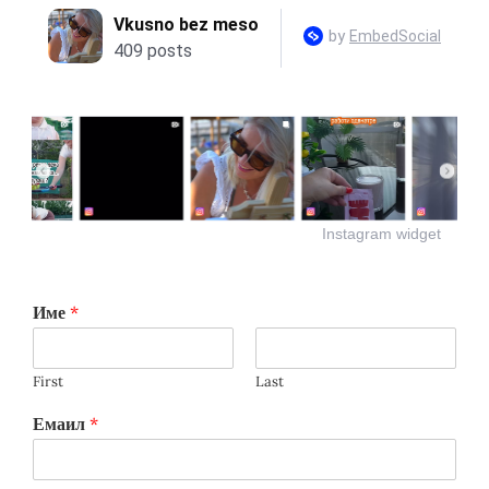
Instagram widget
Име
*
First
Last
Емаил
*