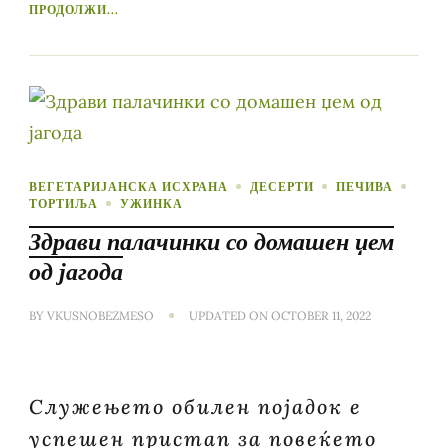
ПРОДОЛЖИ...
ВЕГЕТАРИЈАНСКА ИСХРАНА
ДЕСЕРТИ
ПЕЧИВА
ТОРТИЉА
УЖИНКА
Здрави палачинки со домашен џем
од јагода
BY
VKUSNOBEZMESO
UPDATED ON
OCTOBER 11, 2022
Служењето обилен појадок е
успешен пристап за повеќето