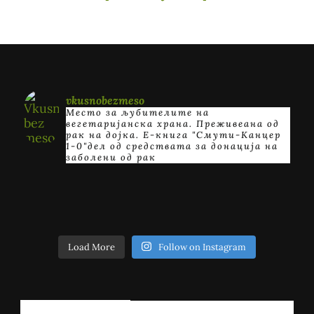
vkusnobezmeso
Место за љубителите на
вегетаријанска храна. Преживеана од
рак на дојка.
E-книга "Смути-Канцер
1-0"дел од средствата за донација на
заболени од рак
Load More
Follow on Instagram
РЕГИСТРИРАЈ СЕ!