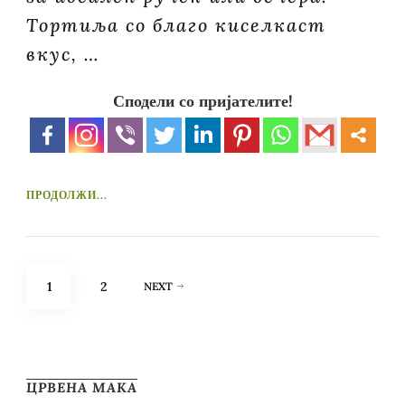
Тортиља со благо киселкаст
вкус, …
Сподели со пријателите!
ПРОДОЛЖИ...
Posts
PAGE
PAGE
1
2
NEXT
pagination
ЦРВЕНА МАКА