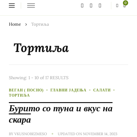
Looking
0
for
Something?
Home
Тортиља
Тортиља
Showing: 1 - 10 of 17 RESULTS
ВЕГАН ( ПОСНО)
ГЛАВНИ ЈАДЕЊА
САЛАТИ
ТОРТИЉА
Бурито со туна и вкус на
скара
BY
VKUSNOBEZMESO
UPDATED ON
NOVEMBER 14, 2023