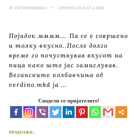
BY
VKUSNOBEZMESO
UPDATED ON
JULY 4, 2022
Појадок мммм…. Па се е совршено
и толку вкусно..После долго
време го почуствував вкусот на
пица како што јас замислував.
Веганските колбавчиња од
verdino.mkd ја …
Сподели со пријателите!
ПРОДОЛЖИ...