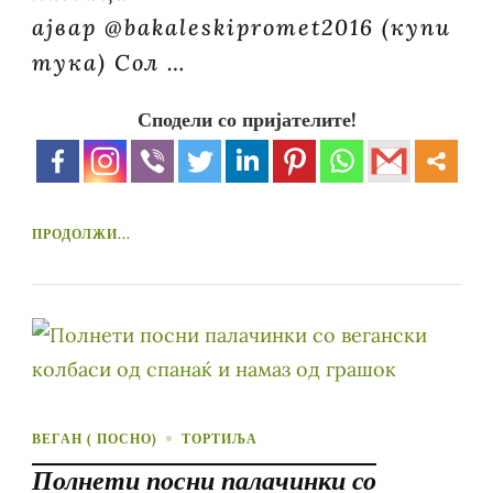
ајвар @bakaleskipromet2016 (купи
тука) Сол …
Сподели со пријателите!
ПРОДОЛЖИ...
ВЕГАН ( ПОСНО)
ТОРТИЉА
Полнети посни палачинки со