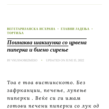
ВЕГЕТАРИЈАНСКА ИСХРАНА
ГЛАВНИ ЈАДЕЊА
ТОРТИЉА
Поинаква шакшунка со црвена
пиперка и биено сирење
BY
VKUSNOBEZMESO
UPDATED ON
JUNE 15, 2022
Тоа е тоа вистинското. Без
зафрканции, печење, лупење
пиперки . Веќе си ги имам
готови печени пиперки со лук од