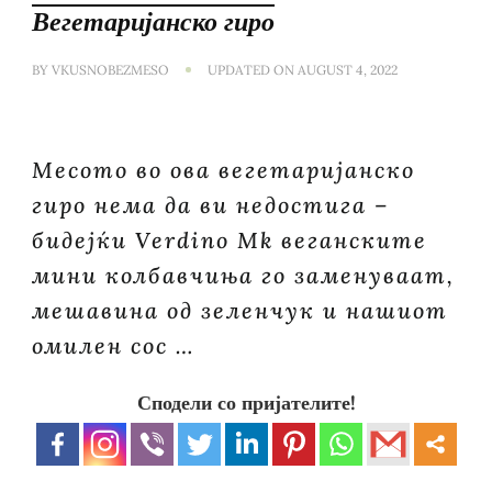
Вегетаријанско гиро
BY
VKUSNOBEZMESO
UPDATED ON
AUGUST 4, 2022
Месото во ова вегетаријанско
гиро нема да ви недостига –
бидејќи Verdino Mk веганските
мини колбавчиња го заменуваат,
мешавина од зеленчук и нашиот
омилен сос …
Сподели со пријателите!