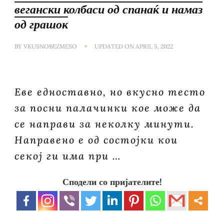
вегански колбаси од спанаќ и намаз
од грашок
BY
VKUSNOBEZMESO
UPDATED ON
APRIL 5, 2022
Еве едноставно, но вкусно тесто
за посни палачинки кое може да
се направи за неколку минути.
Направено е од состојки кои
секој ги има при …
Сподели со пријателите!