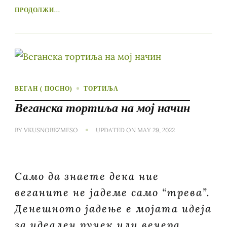
ПРОДОЛЖИ...
ВЕГАН ( ПОСНО)
ТОРТИЉА
Веганска тортиља на мој начин
BY
VKUSNOBEZMESO
UPDATED ON
MAY 29, 2022
Само да знаете дека ние
веганите не јадеме само “трева”.
Денешното јадење е мојата идеја
за идеален ручек или вечера.