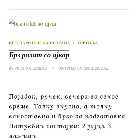
ВЕГЕТАРИЈАНСКА ИСХРАНА
ТОРТИЉА
Брз ролат со ајвар
BY
VKUSNOBEZMESO
UPDATED ON
APRIL 29, 2022
Појадок, ручек, вечера во секое
време. Толку вкусно, а толку
едноставно и брзо за подготовка.
Потребни состојки: 2 јајца 3
лажици