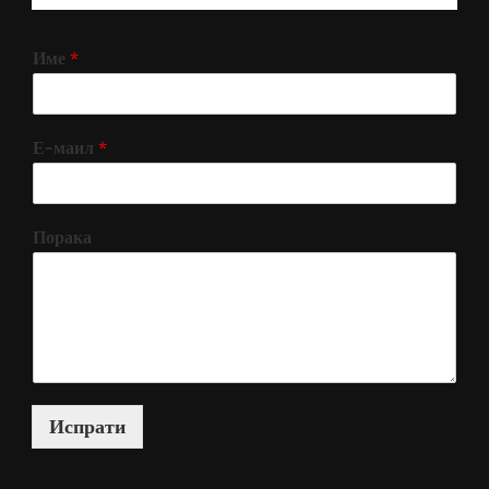
Име
*
Е-маил
*
Порака
Испрати