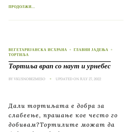
ПРОДОЛЖИ...
ВЕГЕТАРИЈАНСКА ИСХРАНА
ГЛАВНИ ЈАДЕЊА
ТОРТИЉА
Тортиља врап со наут и урнебес
BY
VKUSNOBEZMESO
UPDATED ON
JULY 27, 2022
Дали тортиљата е добра за
слабеење, прашање кое често го
добивам?Тортилите можат да