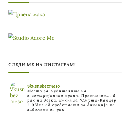
СЛЕДИ МЕ НА ИНСТАГРАМ!
vkusnobezmeso
Место за љубителите на
вегетаријанска храна. Преживеана од
рак на дојка.
E-книга "Смути-Канцер
1-0"дел од средствата за донација на
заболени од рак