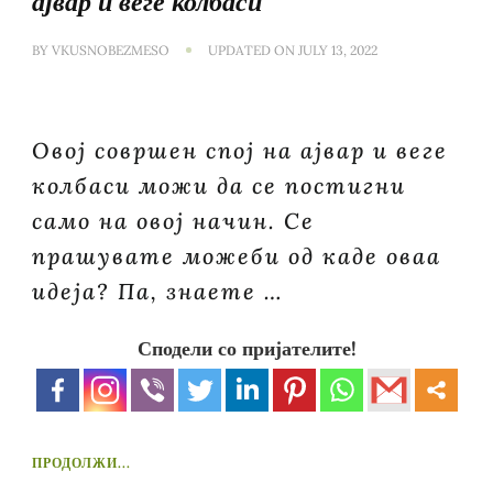
ајвар и веге колбаси
BY
VKUSNOBEZMESO
UPDATED ON
JULY 13, 2022
Овој совршен спој на ајвар и веге
колбаси можи да се постигни
само на овој начин. Се
прашувате можеби од каде оваа
идеја? Па, знаете …
Сподели со пријателите!
ПРОДОЛЖИ...