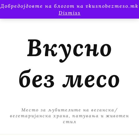
Добредојдовте на блогот на vkusnobezmeso.mk
Dismiss
Вкусно
без месо
Место за љубителите на веганска/
вегетаријанска храна, патувања и животен
стил