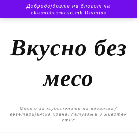
Добредојдовте на блогот на
vkusnobezmeso.mk
Dismiss
Вкусно без
месо
Место за љубителите на веганска/
вегетаријанска храна, патувања и животен
стил