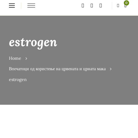
Looking
0
for
Something?
estrogen
Home
Впечатоци од користење на црвената и црната мака
estrogen