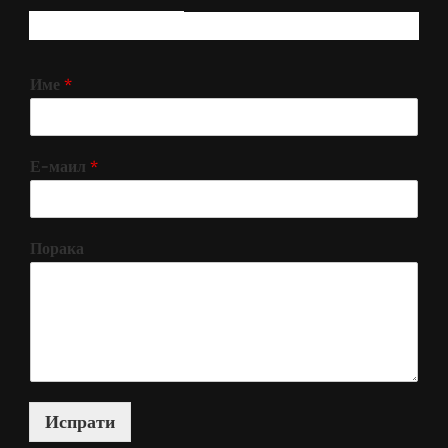
РЕГИСТРИРАЈ СЕ!
Име
*
Е-маил
*
Порака
Испрати