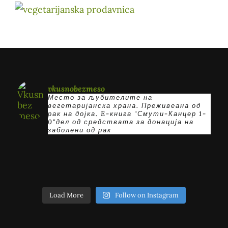
vkusnobezmeso
Место за љубителите на
вегетаријанска храна. Преживеана од
рак на дојка.
E-книга "Смути-Канцер 1-
0"дел од средствата за донација на
заболени од рак
Load More
Follow on Instagram