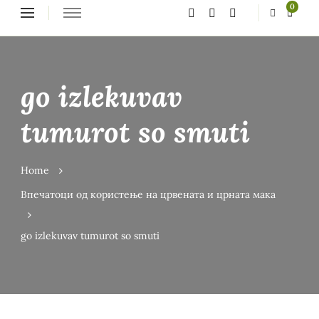
Looking
0
for
Something?
go izlekuvav
tumurot so smuti
Home
Впечатоци од користење на црвената и црната мака
go izlekuvav tumurot so smuti