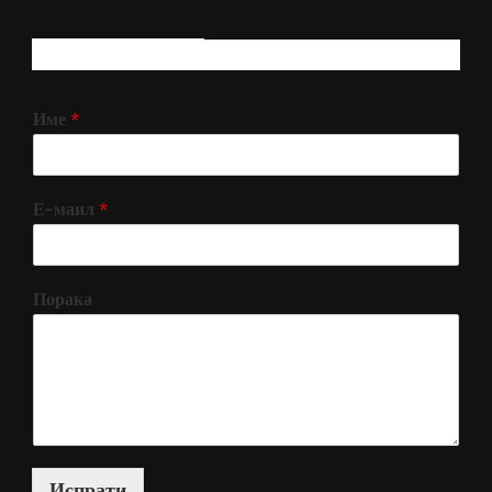
РЕГИСТРИРАЈ СЕ!
Име
*
Е-маил
*
Порака
Испрати