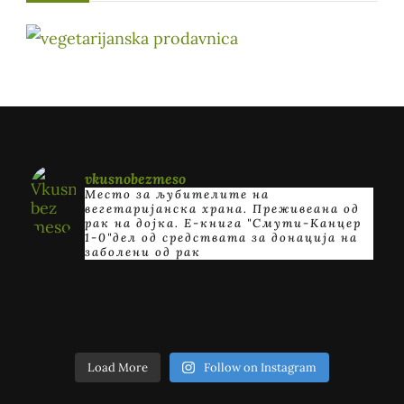
vkusnobezmeso
Место за љубителите на
вегетаријанска храна. Преживеана од
рак на дојка.
E-книга "Смути-Канцер
1-0"дел од средствата за донација на
заболени од рак
Load More
Follow on Instagram