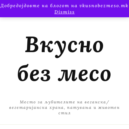
Добредојдовте на блогот на vkusnobezmeso.mk
Dismiss
Вкусно
без месо
Место за љубителите на веганска/
вегетаријанска храна, патувања и животен
стил