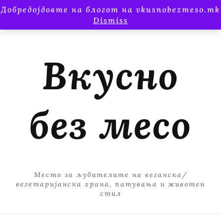
Добредојдовте на блогот на vkusnobezmeso.mk
Dismiss
Вкусно
без месо
Место за љубителите на веганска/
вегетаријанска храна, патувања и животен
стил