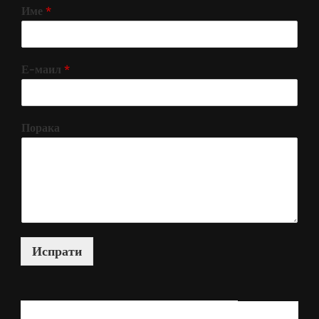
Име
*
Е-маил
*
Порака
Испрати
КАКО МОЖАМ ДА ВИ ПОМОГНАМ?