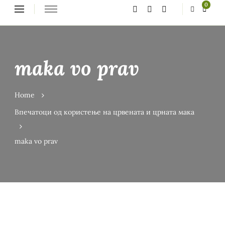
Looking
0
for
Something?
maka vo prav
Home
Впечатоци од користење на црвената и црната мака
maka vo prav