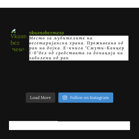
vkusnobezmeso
Место за љубителите на
вегетаријанска храна. Преживеана од
рак на дојка.
E-книга "Смути-Канцер
1-0"дел од средствата за донација на
заболени од рак
Load More
Follow on Instagram
РЕГИСТРИРАЈ СЕ!