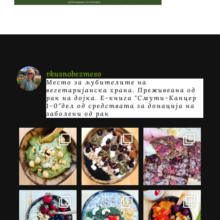
vkusnobezmeso
Место за љубителите на
вегетаријанска храна. Преживеана од
рак на дојка.
E-книга "Смути-Канцер
1-0"дел од средствата за донација на
заболени од рак