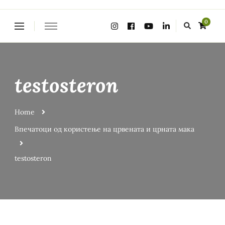
Looking
0
for
Something?
testosteron
Home
Впечатоци од користење на црвената и црната мака
testosteron