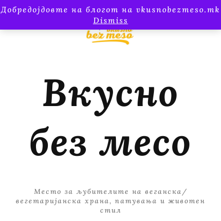
Добредојдовте на блогот на vkusnobezmeso.mk
Dismiss
Вкусно
без месо
Место за љубителите на веганска/
вегетаријанска храна, патувања и животен
стил