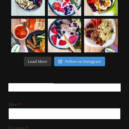
Load More
Follow on Instagram
РЕГИСТРИРАЈ СЕ!
Име
*
Е-маил
*