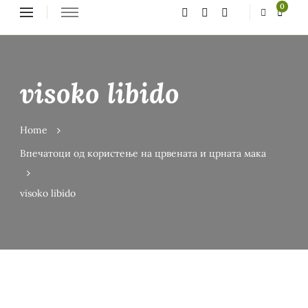
Looking
0
for
Something?
visoko libido
Home
Впечатоци од користење на црвената и црната мака
visoko libido