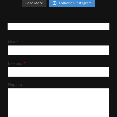
Load More
Follow on Instagram
РЕГИСТРИРАЈ СЕ!
Име
*
Е-маил
*
Порака