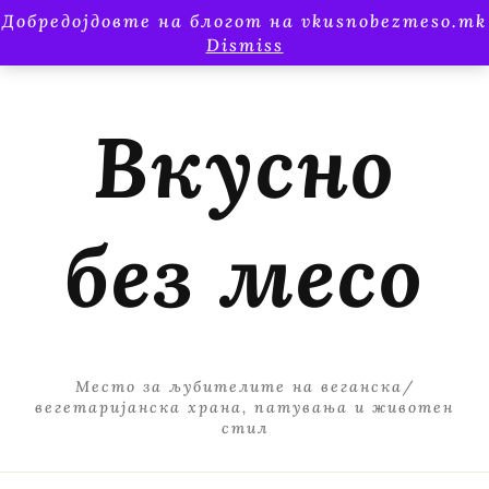
Добредојдовте на блогот на vkusnobezmeso.mk
Dismiss
Вкусно
без месо
Место за љубителите на веганска/
вегетаријанска храна, патувања и животен
стил