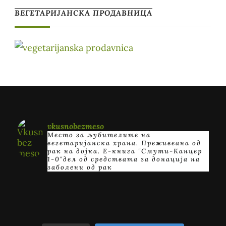
ВЕГЕТАРИЈАНСКА ПРОДАВНИЦА
vkusnobezmeso
Место за љубителите на
вегетаријанска храна. Преживеана од
рак на дојка.
E-книга "Смути-Канцер
1-0"дел од средствата за донација на
заболени од рак