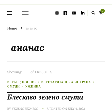
Looking
0
for
Something?
Home
ананас
ананас
Showing: 1 - 1 of 1 RESULTS
ВЕГАН ( ПОСНО)
ВЕГЕТАРИЈАНСКА ИСХРАНА
СМУДИ
УЖИНКА
Блескаво зелено смути
BY
VKUSNOBEZMESO
UPDATED ON
JULY 4, 2022