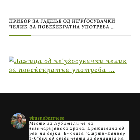
ПРИБОР ЗА ЈАДЕЊЕ ОД НЕ’РЃОСУВАЧКИ
ЧЕЛИК ЗА ПОВЕЌЕКРАТНА УПОТРЕБА …
vkusnobezmeso
Место за љубителите на
вегетаријанска храна. Преживеана од
рак на дојка.
E-книга "Смути-Канцер
1-0"дел од средствата за донација на