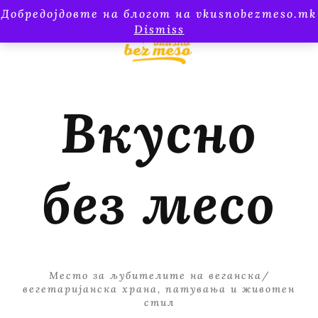
Добредојдовте на блогот на vkusnobezmeso.mk
Dismiss
Вкусно
без месо
Место за љубителите на веганска/
вегетаријанска храна, патувања и животен
стил