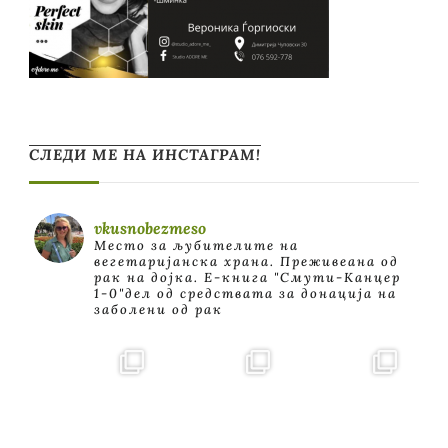
СЛЕДИ МЕ НА ИНСТАГРАМ!
vkusnobezmeso
Место за љубителите на
вегетаријанска храна. Преживеана од
рак на дојка.
E-книга "Смути-Канцер
1-0"дел од средствата за донација на
заболени од рак