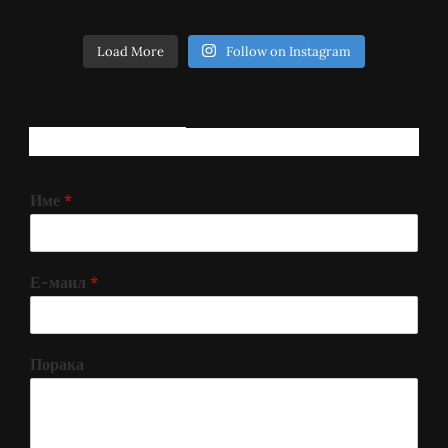
Load More
Follow on Instagram
РЕГИСТРИРАЈ СЕ!
Име
*
Е-маил
*
Порака