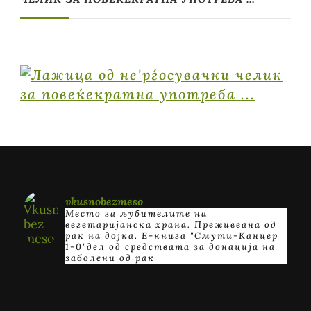
vkusnobezmeso
Место за љубителите на
вегетаријанска храна. Преживеана од
рак на дојка.
E-книга "Смути-Канцер
1-0"дел од средствата за донација на
заболени од рак