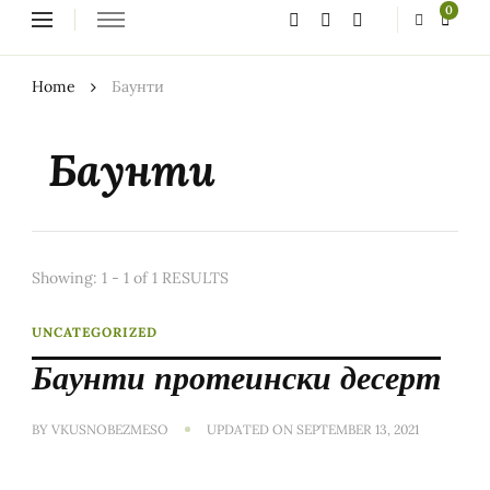
Looking
0
for
Something?
Home
Баунти
Баунти
Showing: 1 - 1 of 1 RESULTS
UNCATEGORIZED
Баунти протеински десерт
BY
VKUSNOBEZMESO
UPDATED ON
SEPTEMBER 13, 2021