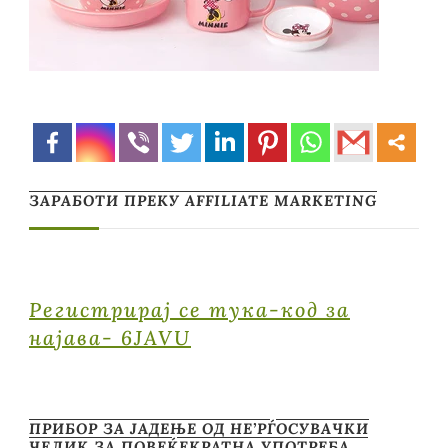
ЗАРАБОТИ ПРЕКУ AFFILIATE MARKETING
Регистрирај се тука-код за
најава- 6JAVU
ПРИБОР ЗА ЈАДЕЊЕ ОД НЕ’РЃОСУВАЧКИ
ЧЕЛИК ЗА ПОВЕЌЕКРАТНА УПОТРЕБА …