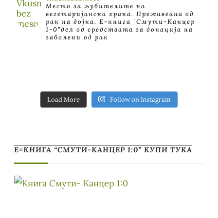
Место за љубителите на
вегетаријанска храна. Преживеана од
рак на дојка.
E-книга "Смути-Канцер
1-0"дел од средствата за донација на
заболени од рак
Load More
Follow on Instagram
Е=КНИГА “СМУТИ-КАНЦЕР 1:0” КУПИ ТУКА